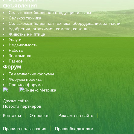
Объявления
Сельскохозяйственная продукция и сырье
Сельхоз техника
Сельскохозяйственная техника, оборудование, запчасти
Удобрения, агрохимия, семена, саженцы
Животные и птица
Услуги
Недвижимость
Работа
Знакомства
Разное
Форум
Тематические форумы
Форумы проекта
Правила форума
Друзья сайта
Новости партнеров
Контакты
О проекте
Реклама на сайте
Правила пользования
Правообладателям