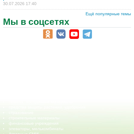
30.07.2026 17:40
Ещё популярные темы
Мы в соцсетях
АПК-Каталог
АПК-органы управления
ветеринарные препараты, ветеринарные учреждения
ГСМ, биотопливо
корма, добавки для животных
оборудование для АПК, промышленное, весовое
обучение
сельхозпроизводители / сельхозпредприятия
сельхозтехника, запчасти
семена, посадочные материалы
средства защиты растений, удобрения
страхование
строительные материалы
финансовые учреждения
элеваторы, мелькомбинаты
Аграрные СМИ