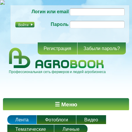
Перейти к
Логин или email
основному
содержанию
Пароль
Регистрация
Забыли пароль?
Профессиональная сеть фермеров и людей агробизнеса
Главное меню
☰ Меню
Лента
Фотоблоги
Видео
Тематические
Личные