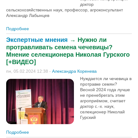
доктор
сельскохозяйственных наук, профессор, агроконсультант
Александр Лабынцев
Подробнее
о Как получить пшеницу не дороже 8 руб./кг.:
агроконсультант об оптимизации затрат на озимом
Экспертные мнения
→
Нужно ли
поле
протравливать семена чечевицы?
Мнение селекционера Николая Гурского
[+ВИДЕО]
пн, 05.02.2024 12:38
-
Александра Коренева
Нуждается ли чечевица в
протравке семян?
Весной 2024 года лучше
не пренебрегать этим
агроприёмом, считает
доктор с.-х. наук,
селекционер Николай
Гурский
Подробнее
о Нужно ли протравливать семена чечевицы?
Мнение селекционера Николая Гурского [+ВИДЕО]