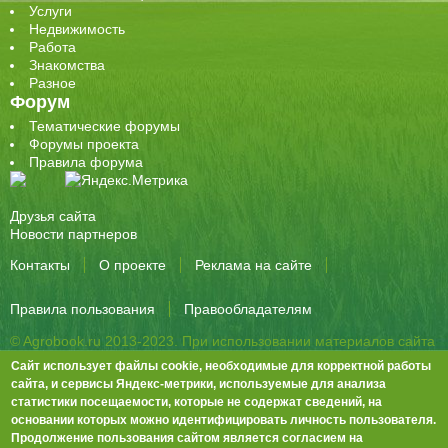
Услуги
Недвижимость
Работа
Знакомства
Разное
Форум
Тематические форумы
Форумы проекта
Правила форума
Друзья сайта
Новости партнеров
Контакты
О проекте
Реклама на сайте
Правила пользования
Правообладателям
© Agrobook.ru 2013-2023. При использовании материалов сайта
активная ссылка на публикацию обязательна.
Сайт использует файлы cookie, необходимые для корректной работы
344000, Ростов-на-Дону, ул. Города Волос, д.6, 8 этаж, офис 803
сайта, и сервисы Яндекс-метрики, используемые для анализа
статистики посещаемости, которые не содержат сведений, на
Тел./факс: +7 (863) 282-83-13 e-mail:
info@agrobook.ru
основании которых можно идентифицировать личность пользователя.
Возрастная категория сайта: 16+. Объявления на сайте не
Продолжение пользования сайтом является согласием на
премодерируются.
Положение о защите персональных данных