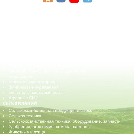
АПК-Каталог
АПК-органы управления
ветеринарные препараты, ветеринарные учреждения
ГСМ, биотопливо
корма, добавки для животных
оборудование для АПК, промышленное, весовое
обучение
сельхозпроизводители / сельхозпредприятия
сельхозтехника, запчасти
семена, посадочные материалы
средства защиты растений, удобрения
страхование
строительные материалы
финансовые учреждения
элеваторы, мелькомбинаты
Аграрные СМИ
Объявления
Сельскохозяйственная продукция и сырье
Сельхоз техника
Сельскохозяйственная техника, оборудование, запчасти
Удобрения, агрохимия, семена, саженцы
Животные и птица