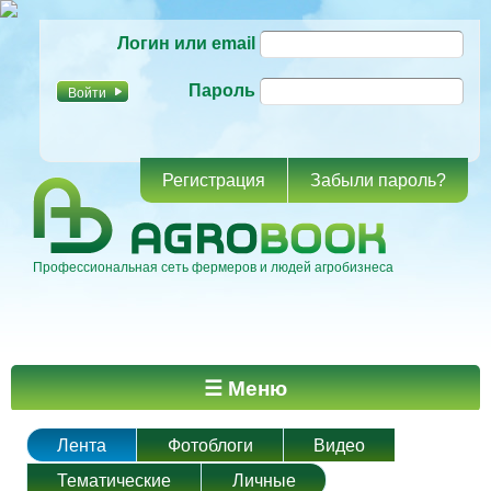
Перейти к
Логин или email
основному
содержанию
Пароль
Регистрация
Забыли пароль?
Профессиональная сеть фермеров и людей агробизнеса
Главное меню
☰ Меню
Лента
Фотоблоги
Видео
Тематические
Личные