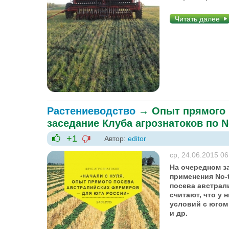
Читать далее
Растениеводство
→
Опыт прямого 
заседание Клуба агрознатоков по No
+1
Автор:
editor
-1
+1
ср, 24.06.2015 06
На очередном з
применения No-t
посева австрал
считают, что у 
условий с югом
и др.