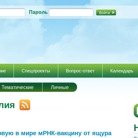
Перейти к
Пароль
основному
содержанию
ние
Спецпроекты
Вопрос-ответ
Календарь
Тематические
Личные
лия
рвую в мире мРНК-вакцину от ящура