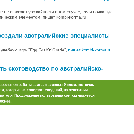
 не снижают урожайности в том случае, если почва, где
ическим элементом, пишет kombi-korma.ru
создали австралийские специалисты
 учебную игру "Egg Grab’n’Grade",
пишет kombi-korma.ru
ть скотоводство по австралийско-
орректной работы сайта, и сервисы Яндекс-метрики,
и Леонид Громов вернулся из Канады с новой
и, которые не содержат сведений, на основании
ласти, сообщает AgroXXI.ru
вателя. Продолжение пользования сайтом является
обнее.
мясо из Латинской Америки и Японии
а, вступившего в силу 7 апреля, российские
вае и Парагвае