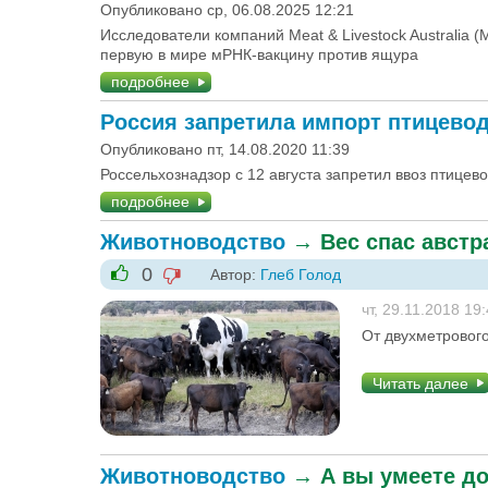
Опубликовано ср, 06.08.2025 12:21
Исследователи компаний Meat & Livestock Australia 
первую в мире мРНК-вакцину против ящура
подробнее
Россия запретила импорт птицево
Опубликовано пт, 14.08.2020 11:39
Россельхознадзор с 12 августа запретил ввоз птицев
подробнее
Животноводство
→
Вес спас австр
0
Автор:
Глеб Голод
-1
+1
чт, 29.11.2018 19
От двухметровог
Читать далее
Животноводство
→
А вы умеете д