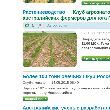
Читать далее
Растениеводство
→
Клуб агрознат
австралийских фермеров для юга 
0
Автор:
editor
-1
+1
пн, 15.06.2015 12
Очередное засед
11.00 МСК. Тема
австралийских 
Читать далее
Более 100 тонн овечьих шкур Росс
Опубликовано чт, 14.05.2015 08:40
Партия в 102 тонны овечьих шкур, следовавших из А
морском порту Новороссийска
подробнее
Австралийские ученые разработал