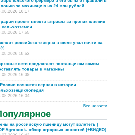
тавропольского фермера и его сына отправили в
олонию за махинацию на 24 млн рублей
.08.2026 18:17
грарии просят ввести штрафы за проникновение
а сельхозземли
.08.2026 17:55
кспорт российского зерна в июле упал почти на
8%
.08.2026 18:52
орговые сети предлагают поставщикам самим
оставлять товары в магазины
.08.2026 16:39
 России появится первая в истории
ельхозэнциклопедия
.08.2026 16:04
Все новости
Популярное
ены на российскую пшеницу могут взлететь |
OP Agrobook: обзор аграрных новостей [+ВИДЕО]