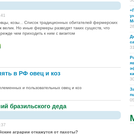
30
«
:41
у
М
овцы, козы... Список традиционных обитателей фермерских
28
уж велик. Но иные фермеры разводят таких существ, что
прежде чем приходить к ним с визитом
Д
с
31
Р
я
э
ять в РФ овец и коз
к
30
племенных и пользовательных овец и коз
З
п
05
ший бразильского деда
:37
йские аграрии откажутся от пахоты?