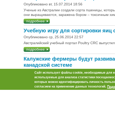
Опубликовано вт, 15.07.2014 18:56
Ученые из Австралии создали сорта пшеницы, которые
они выращиваются, заражена бором – токсичным хим
подробнее
Учебную игру для сортировки яиц 
Опубликовано ср, 25.06.2014 22:57
Австралийский учебный портал Poultry CRC выпустил
подробнее
Калужские фермеры будут развива
канадской системе
Опубликовано пт, 18.04.2014 00:16
Сайт использует файлы cookie, необходимые для к
Министр сельского хозяйства Калужской област
используемые для анализа статистики посещаемост
концепцией развития мясного животноводства об
которых можно идентифицировать личность пользо
Подр
согласием на применение данных технологий.
подробнее
Австралийскую говядину заменит 
Опубликовано вт, 15.04.2014 13:23
После запрета на ввоз в РФ австралийского мяс
ритейлеры готовятся закупать продукцию в Уруг