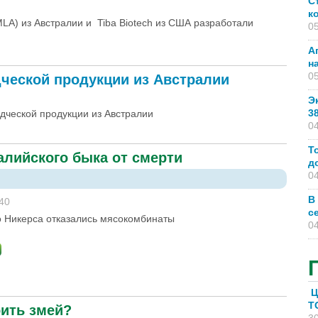
С
к
(MLA) из Австралии и Tiba Biotech из США разработали
05
А
н
05
дческой продукции из Австралии
Э
3
одческой продукции из Австралии
04
Т
алийского быка от смерти
д
04
В
:40
с
о Никерса отказались мясокомбинаты
04
Ц
T
оить змей?