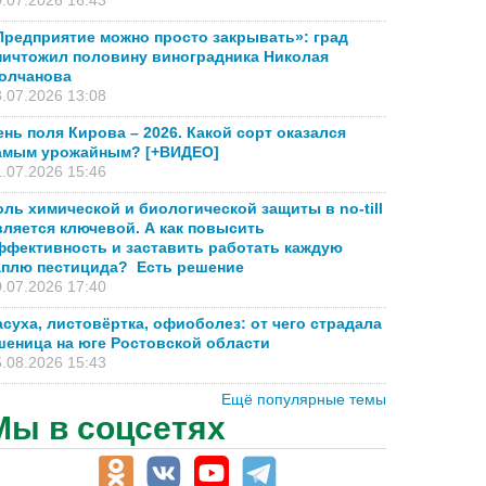
.07.2026 16:43
Предприятие можно просто закрывать»: град
ничтожил половину виноградника Николая
олчанова
.07.2026 13:08
ень поля Кирова – 2026. Какой сорт оказался
амым урожайным? [+ВИДЕО]
.07.2026 15:46
оль химической и биологической защиты в no-till
вляется ключевой. А как повысить
ффективность и заставить работать каждую
аплю пестицида? Есть решение
.07.2026 17:40
асуха, листовёртка, офиоболез: от чего страдала
шеница на юге Ростовской области
.08.2026 15:43
Ещё популярные темы
Мы в соцсетях