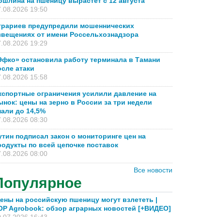
ошлина на пшеницу вырастет с 12 августа
.08.2026 19:50
грариев предупредили мошеннических
звещениях от имени Россельхознадзора
.08.2026 19:29
Эфко» остановила работу терминала в Тамани
осле атаки
.08.2026 15:58
кспортные ограничения усилили давление на
ынок: цены на зерно в России за три недели
пали до 14,5%
.08.2026 08:30
утин подписал закон о мониторинге цен на
родукты по всей цепочке поставок
.08.2026 08:00
Все новости
Популярное
ены на российскую пшеницу могут взлететь |
OP Agrobook: обзор аграрных новостей [+ВИДЕО]