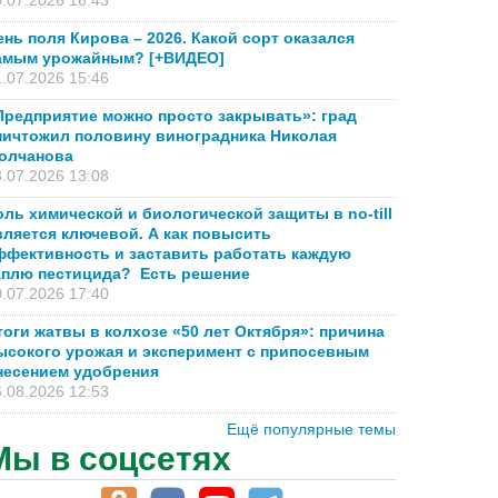
.07.2026 16:43
ень поля Кирова – 2026. Какой сорт оказался
амым урожайным? [+ВИДЕО]
.07.2026 15:46
Предприятие можно просто закрывать»: град
ничтожил половину виноградника Николая
олчанова
.07.2026 13:08
оль химической и биологической защиты в no-till
вляется ключевой. А как повысить
ффективность и заставить работать каждую
аплю пестицида? Есть решение
.07.2026 17:40
тоги жатвы в колхозе «50 лет Октября»: причина
ысокого урожая и эксперимент с припосевным
несением удобрения
.08.2026 12:53
Ещё популярные темы
Мы в соцсетях