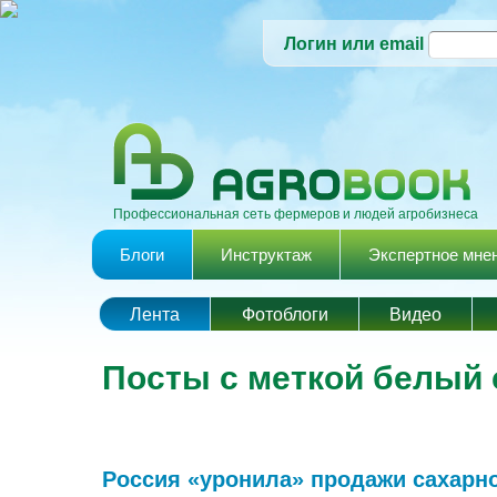
Логин или email
Профессиональная сеть фермеров и людей агробизнеса
Главное меню
Блоги
Инструктаж
Экспертное мне
Лента
Фотоблоги
Видео
Посты с меткой белый 
Россия «уронила» продажи сахарн