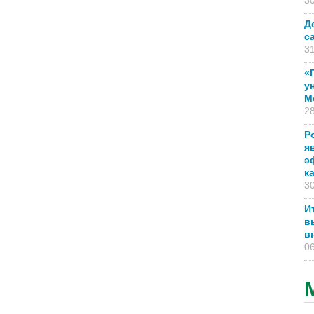
30
Д
с
31
«
у
М
28
Р
я
э
к
30
И
в
в
06