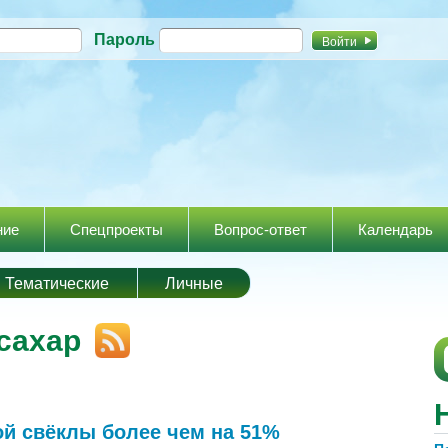
Перейти к
Пароль
основному
содержанию
ние
Спецпроекты
Вопрос-ответ
Календарь
Тематические
Личные
сахар
ой свёклы более чем на 51%