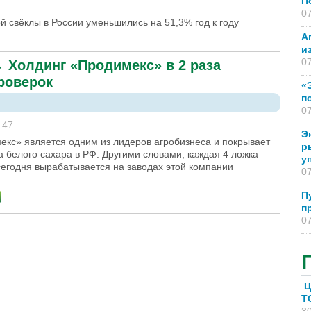
П
07
й свёклы в России уменьшились на 51,3% год к году
А
и
07
→
Холдинг «Продимекс» в 2 раза
роверок
«
п
07
:47
Э
екс» является одним из лидеров агробизнеса и покрывает
р
 белого сахара в РФ. Другими словами, каждая 4 ложка
у
сегодня вырабатывается на заводах этой компании
07
П
п
07
Ц
T