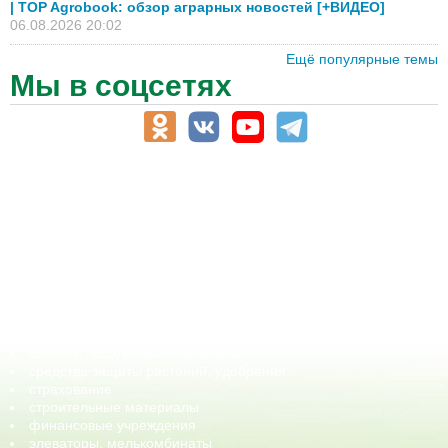
| TOP Agrobook: обзор аграрных новостей [+ВИДЕО]
06.08.2026 20:02
Ещё популярные темы
Мы в соцсетях
АПК-Каталог
АПК-органы управления
ветеринарные препараты, ветеринарные учреждения
ГСМ, биотопливо
корма, добавки для животных
оборудование для АПК, промышленное, весовое
обучение
сельхозпроизводители / сельхозпредприятия
сельхозтехника, запчасти
семена, посадочные материалы
средства защиты растений, удобрения
страхование
строительные материалы
финансовые учреждения
элеваторы, мелькомбинаты