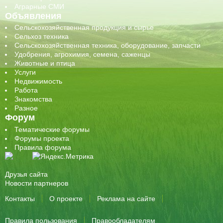
Аграрные СМИ
Объявления
Сельскохозяйственная продукция и сырье
Сельхоз техника
Сельскохозяйственная техника, оборудование, запчасти
Удобрения, агрохимия, семена, саженцы
Животные и птица
Услуги
Недвижимость
Работа
Знакомства
Разное
Форум
Тематические форумы
Форумы проекта
Правила форума
Друзья сайта
Новости партнеров
Контакты
О проекте
Реклама на сайте
Правила пользования
Правообладателям