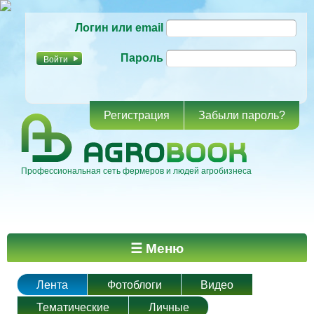
Перейти к
Логин или email
основному
содержанию
Пароль
Регистрация
Забыли пароль?
Профессиональная сеть фермеров и людей агробизнеса
Главное меню
☰ Меню
Лента
Фотоблоги
Видео
Тематические
Личные