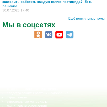
заставить работать каждую каплю пестицида? Есть
решение
30.07.2026 17:40
Ещё популярные темы
Мы в соцсетях
АПК-Каталог
АПК-органы управления
ветеринарные препараты, ветеринарные учреждения
ГСМ, биотопливо
корма, добавки для животных
оборудование для АПК, промышленное, весовое
обучение
сельхозпроизводители / сельхозпредприятия
сельхозтехника, запчасти
семена, посадочные материалы
средства защиты растений, удобрения
страхование
строительные материалы
финансовые учреждения