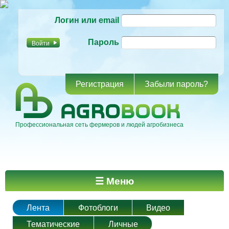
Перейти к
Логин или email
основному
содержанию
Пароль
Регистрация
Забыли пароль?
Профессиональная сеть фермеров и людей агробизнеса
Главное меню
☰ Меню
Лента
Фотоблоги
Видео
Тематические
Личные