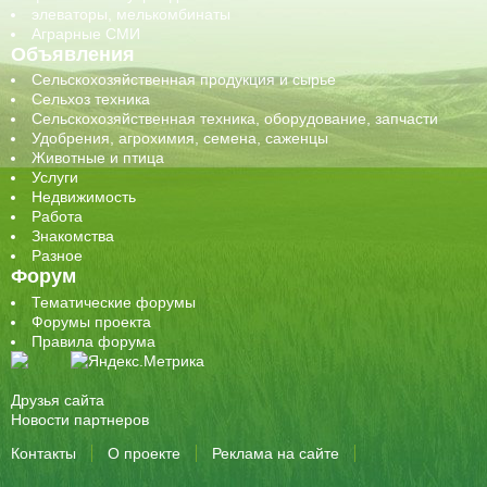
элеваторы, мелькомбинаты
Аграрные СМИ
Объявления
Сельскохозяйственная продукция и сырье
Сельхоз техника
Сельскохозяйственная техника, оборудование, запчасти
Удобрения, агрохимия, семена, саженцы
Животные и птица
Услуги
Недвижимость
Работа
Знакомства
Разное
Форум
Тематические форумы
Форумы проекта
Правила форума
Друзья сайта
Новости партнеров
Контакты
О проекте
Реклама на сайте