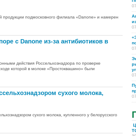
П
07
А
ой продукции подмосковного филиала «Danone» и намерен
и
07
«
оре с Danone из-за антибиотиков в
п
07
Э
конными действия Россельхознадзора по проверке
р
 ходе которой в молоке «Простоквашино» были
у
07
П
п
ссельхознадзором сухого молока,
07
льхознадзором сухого молока, купленного у белорусского
Ц
T