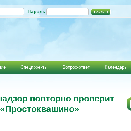
Перейти к
Пароль
основному
содержанию
ние
Спецпроекты
Вопрос-ответ
Календарь
адзор повторно проверит
 «Простоквашино»