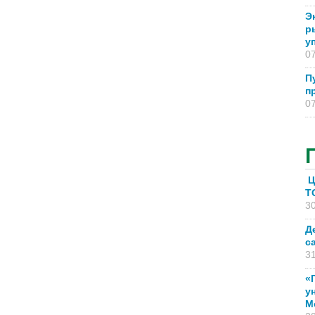
Э
р
у
07
П
п
07
Ц
T
30
Д
с
31
«
у
М