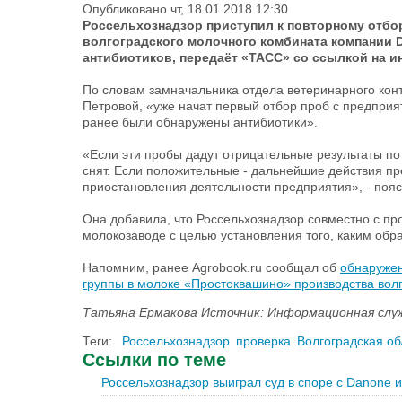
Опубликовано чт, 18.01.2018 12:30
Россельхознадзор приступил к повторному отб
волгоградского молочного комбината компании 
антибиотиков, передаёт «ТАСС» со ссылкой на 
По словам замначальника отдела ветеринарного кон
Петровой, «уже начат первый отбор проб с предприят
ранее были обнаружены антибиотики».
«Если эти пробы дадут отрицательные результаты п
снят. Если положительные - дальнейшие действия п
приостановления деятельности предприятия», - поя
Она добавила, что Россельхознадзор совместно с пр
молокозаводе с целью установления того, каким обра
Напомним, ранее Agrobook.ru сообщал об
обнаружен
группы в молоке «Простоквашино» производства вол
Татьяна Ермакова Источник: Информационная сл
Теги:
Россельхознадзор
проверка
Волгоградская об
Ссылки по теме
Россельхознадзор выиграл суд в споре с Danone и