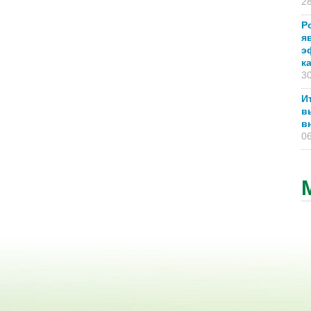
28
Р
я
э
к
30
И
в
в
06