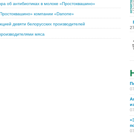
ора об антибиотиках в молоке «Простоквашино»
 «Простоквашино» компании «Danone»
кцией девяти белорусских производителей
27
 производителями мяса
П
07
А
и
07
«
п
07