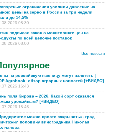
кспортные ограничения усилили давление на
ынок: цены на зерно в России за три недели
пали до 14,5%
.08.2026 08:30
утин подписал закон о мониторинге цен на
родукты по всей цепочке поставок
.08.2026 08:00
Все новости
Популярное
ены на российскую пшеницу могут взлететь |
OP Agrobook: обзор аграрных новостей [+ВИДЕО]
.07.2026 16:43
ень поля Кирова – 2026. Какой сорт оказался
амым урожайным? [+ВИДЕО]
.07.2026 15:46
Предприятие можно просто закрывать»: град
ничтожил половину виноградника Николая
олчанова