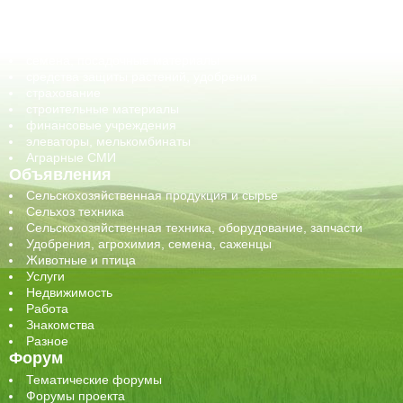
обучение
сельхозпроизводители / сельхозпредприятия
сельхозтехника, запчасти
семена, посадочные материалы
средства защиты растений, удобрения
страхование
строительные материалы
финансовые учреждения
элеваторы, мелькомбинаты
Аграрные СМИ
Объявления
Сельскохозяйственная продукция и сырье
Сельхоз техника
Сельскохозяйственная техника, оборудование, запчасти
Удобрения, агрохимия, семена, саженцы
Животные и птица
Услуги
Недвижимость
Работа
Знакомства
Разное
Форум
Тематические форумы
Форумы проекта