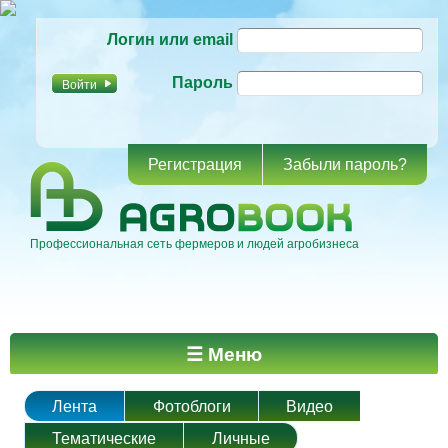
Перейти к
Логин или email
основному
содержанию
Пароль
Регистрация
Забыли пароль?
Профессиональная сеть фермеров и людей агробизнеса
Главное меню
☰ Меню
Лента
Фотоблоги
Видео
Тематические
Личные