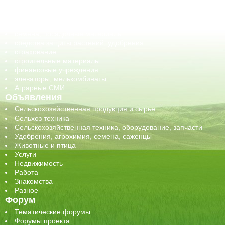
обучение
сельхозпроизводители / сельхозпредприятия
сельхозтехника, запчасти
семена, посадочные материалы
средства защиты растений, удобрения
страхование
строительные материалы
финансовые учреждения
элеваторы, мелькомбинаты
Аграрные СМИ
Объявления
Сельскохозяйственная продукция и сырье
Сельхоз техника
Сельскохозяйственная техника, оборудование, запчасти
Удобрения, агрохимия, семена, саженцы
Животные и птица
Услуги
Недвижимость
Работа
Знакомства
Разное
Форум
Тематические форумы
Форумы проекта