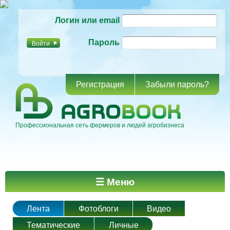
Перейти к
Логин или email
основному
содержанию
Пароль
Регистрация
Забыли пароль?
Профессиональная сеть фермеров и людей агробизнеса
Главное меню
☰ Меню
Лента
Фотоблоги
Видео
Тематические
Личные