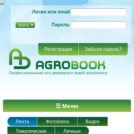
Перейти к
Логин или email
основному
содержанию
Пароль
Регистрация
Забыли пароль?
Профессиональная сеть фермеров и людей агробизнеса
Главное меню
☰ Меню
Лента
Фотоблоги
Видео
Тематические
Личные