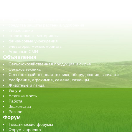
обучение
сельхозпроизводители / сельхозпредприятия
сельхозтехника, запчасти
семена, посадочные материалы
средства защиты растений, удобрения
страхование
строительные материалы
финансовые учреждения
элеваторы, мелькомбинаты
Аграрные СМИ
Объявления
Сельскохозяйственная продукция и сырье
Сельхоз техника
Сельскохозяйственная техника, оборудование, запчасти
Удобрения, агрохимия, семена, саженцы
Животные и птица
Услуги
Недвижимость
Работа
Знакомства
Разное
Форум
Тематические форумы
Форумы проекта