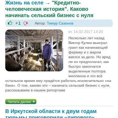
Жизнь на селе
→
"Кредитно-
человеческая история". Каково
начинать сельский бизнес с нуля
+1
Автор:
Тимур Сазонов
-1
+1
вт, 14.02.2017 14:20
Несколько лет назад
Виктор Кулюк выиграл
грант как начинаю­щий
фермер и с жаром
взялся за дело. Но вряд
ли он предполагал, как
быстро закончатся
выделенные полтора
миллиона и что всё
остальное время ему придётся работать исключительно «на
банк». О том, каково это – начинать сельский бизнес с нуля,
рассказываем в нашем репортаже
Читать далее
В Иркутской области к двум годам
тюрьмы приговорили «липового»