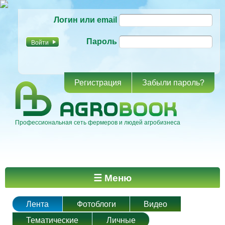
Перейти к
Логин или email
основному
содержанию
Пароль
Регистрация
Забыли пароль?
Профессиональная сеть фермеров и людей агробизнеса
Главное меню
☰ Меню
Лента
Фотоблоги
Видео
Тематические
Личные