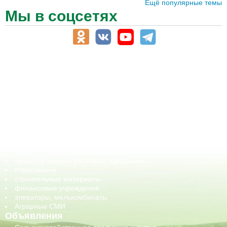
Ещё популярные темы
Мы в соцсетях
АПК-Каталог
АПК-органы управления
ветеринарные препараты, ветеринарные учреждения
ГСМ, биотопливо
корма, добавки для животных
оборудование для АПК, промышленное, весовое
обучение
сельхозпроизводители / сельхозпредприятия
сельхозтехника, запчасти
семена, посадочные материалы
средства защиты растений, удобрения
страхование
строительные материалы
финансовые учреждения
элеваторы, мелькомбинаты
Аграрные СМИ
Объявления