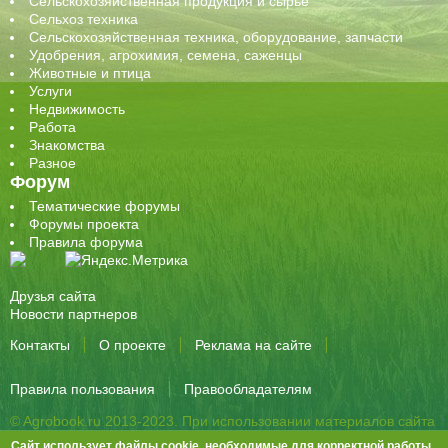
Сельскохозяйственная продукция и сырье
Сельхоз техника
Сельскохозяйственная техника, оборудование, запчасти
Удобрения, агрохимия, семена, саженцы
Животные и птица
Услуги
Недвижимость
Работа
Знакомства
Разное
Форум
Тематические форумы
Форумы проекта
Правила форума
Друзья сайта
Новости партнеров
Контакты
О проекте
Реклама на сайте
Правила пользования
Правообладателям
© Agrobook.ru 2013-2023. При использовании материалов сайта
активная ссылка на публикацию обязательна.
Сайт использует файлы cookie, необходимые для корректной работы