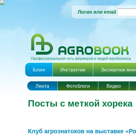
Логин или email
Профессиональная сеть фермеров и людей агробизнеса
Главное меню
Блоги
Инструктаж
Экспертное мне
Лента
Фотоблоги
Видео
Посты с меткой хорека
Клуб агрознатоков на выставке «Р