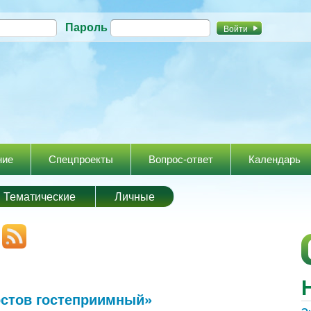
Перейти к
Пароль
основному
содержанию
ние
Спецпроекты
Вопрос-ответ
Календарь
Тематические
Личные
остов гостеприимный»