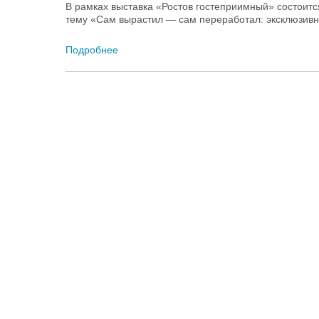
В рамках выставка «Ростов гостеприимный» состоитс
тему «Сам вырастил — сам переработал: эксклюзивн
Подробнее
о Клуб агрознатоков на выставке «Ростов