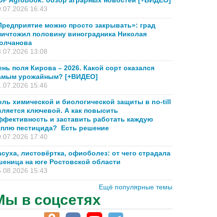
OP Agrobook: обзор аграрных новостей [+ВИДЕО]
.07.2026 16:43
Предприятие можно просто закрывать»: град
ничтожил половину виноградника Николая
олчанова
.07.2026 13:08
ень поля Кирова – 2026. Какой сорт оказался
амым урожайным? [+ВИДЕО]
.07.2026 15:46
оль химической и биологической защиты в no-till
вляется ключевой. А как повысить
ффективность и заставить работать каждую
аплю пестицида? Есть решение
.07.2026 17:40
асуха, листовёртка, офиоболез: от чего страдала
шеница на юге Ростовской области
.08.2026 15:43
Ещё популярные темы
Мы в соцсетях