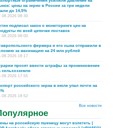
кспортные ограничения усилили давление на
ынок: цены на зерно в России за три недели
пали до 14,5%
.08.2026 08:30
утин подписал закон о мониторинге цен на
родукты по всей цепочке поставок
.08.2026 08:00
тавропольского фермера и его сына отправили в
олонию за махинацию на 24 млн рублей
.08.2026 18:17
грарии просят ввести штрафы за проникновение
а сельхозземли
.08.2026 17:55
кспорт российского зерна в июле упал почти на
8%
.08.2026 18:52
Все новости
Популярное
ены на российскую пшеницу могут взлететь |