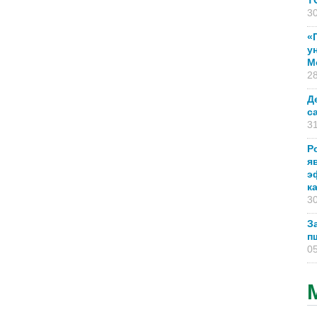
T
30
«
у
М
28
Д
с
31
Р
я
э
к
30
З
п
05