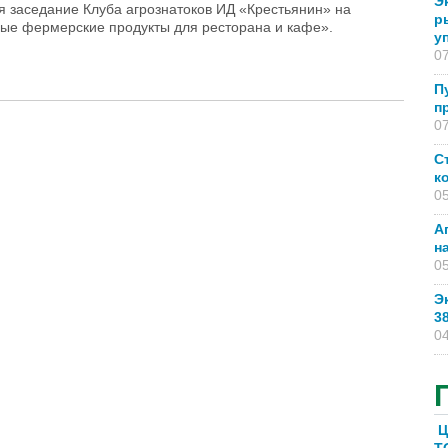
Э
я заседание Клуба агрознатоков ИД «Крестьянин» на
р
ые фермерские продукты для ресторана и кафе».
у
07
 гостеприимный»
П
п
07
С
к
05
А
н
05
Э
3
04
Ц