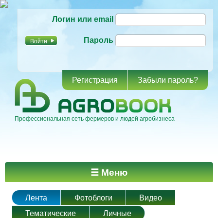
Перейти к
Логин или email
основному
содержанию
Пароль
Регистрация
Забыли пароль?
Профессиональная сеть фермеров и людей агробизнеса
Главное меню
☰ Меню
Лента
Фотоблоги
Видео
Тематические
Личные