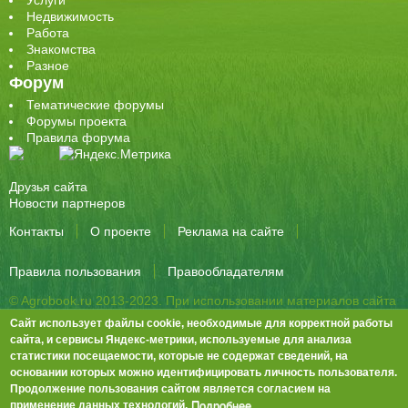
Услуги
Недвижимость
Работа
Знакомства
Разное
Форум
Тематические форумы
Форумы проекта
Правила форума
Друзья сайта
Новости партнеров
Контакты
О проекте
Реклама на сайте
Правила пользования
Правообладателям
© Agrobook.ru 2013-2023. При использовании материалов сайта
активная ссылка на публикацию обязательна.
Сайт использует файлы cookie, необходимые для корректной работы
344000, Ростов-на-Дону, ул. Города Волос, д.6, 8 этаж, офис 803
сайта, и сервисы Яндекс-метрики, используемые для анализа
статистики посещаемости, которые не содержат сведений, на
Тел./факс: +7 (863) 282-83-13 e-mail:
info@agrobook.ru
основании которых можно идентифицировать личность пользователя.
Возрастная категория сайта: 16+. Объявления на сайте не
Продолжение пользования сайтом является согласием на
премодерируются.
Положение о защите персональных данных
Подробнее.
применение данных технологий.