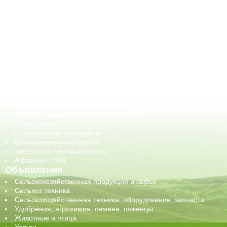
АПК-Каталог
АПК-органы управления
ветеринарные препараты, ветеринарные учреждения
ГСМ, биотопливо
корма, добавки для животных
оборудование для АПК, промышленное, весовое
обучение
сельхозпроизводители / сельхозпредприятия
сельхозтехника, запчасти
семена, посадочные материалы
средства защиты растений, удобрения
страхование
строительные материалы
финансовые учреждения
элеваторы, мелькомбинаты
Аграрные СМИ
Объявления
Сельскохозяйственная продукция и сырье
Сельхоз техника
Сельскохозяйственная техника, оборудование, запчасти
Удобрения, агрохимия, семена, саженцы
Животные и птица