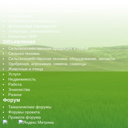
сельхозтехника, запчасти
семена, посадочные материалы
средства защиты растений, удобрения
страхование
строительные материалы
финансовые учреждения
элеваторы, мелькомбинаты
Аграрные СМИ
Объявления
Сельскохозяйственная продукция и сырье
Сельхоз техника
Сельскохозяйственная техника, оборудование, запчасти
Удобрения, агрохимия, семена, саженцы
Животные и птица
Услуги
Недвижимость
Работа
Знакомства
Разное
Форум
Тематические форумы
Форумы проекта
Правила форума