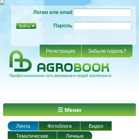
Перейти к
Логин или email
основному
содержанию
Пароль
Регистрация
Забыли пароль?
Профессиональная сеть фермеров и людей агробизнеса
Главное меню
☰ Меню
Лента
Фотоблоги
Видео
Тематические
Личные