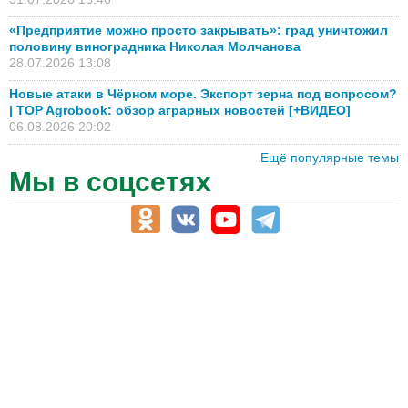
«Предприятие можно просто закрывать»: град уничтожил
половину виноградника Николая Молчанова
28.07.2026 13:08
Новые атаки в Чёрном море. Экспорт зерна под вопросом?
| TOP Agrobook: обзор аграрных новостей [+ВИДЕО]
06.08.2026 20:02
Ещё популярные темы
Мы в соцсетях
АПК-Каталог
АПК-органы управления
ветеринарные препараты, ветеринарные учреждения
ГСМ, биотопливо
корма, добавки для животных
оборудование для АПК, промышленное, весовое
обучение
сельхозпроизводители / сельхозпредприятия