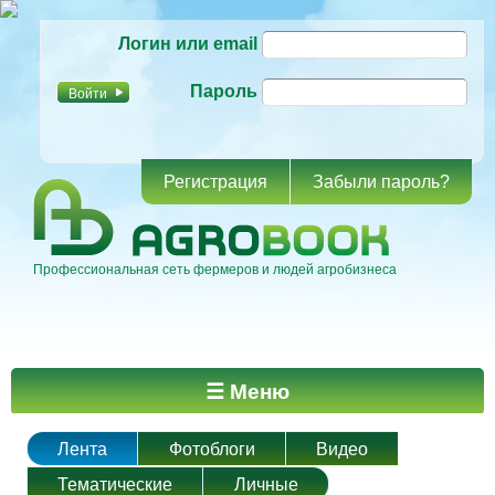
Перейти к
Логин или email
основному
содержанию
Пароль
Регистрация
Забыли пароль?
Профессиональная сеть фермеров и людей агробизнеса
Главное меню
☰ Меню
Лента
Фотоблоги
Видео
Тематические
Личные