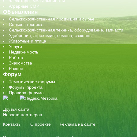
элеваторы, мелькомбинаты
Аграрные СМИ
Объявления
Сельскохозяйственная продукция и сырье
Сельхоз техника
Сельскохозяйственная техника, оборудование, запчасти
Удобрения, агрохимия, семена, саженцы
Животные и птица
Услуги
Недвижимость
Работа
Знакомства
Разное
Форум
Тематические форумы
Форумы проекта
Правила форума
Друзья сайта
Новости партнеров
Контакты
О проекте
Реклама на сайте