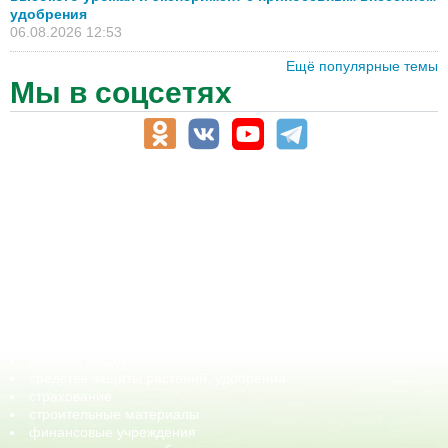
удобрения
06.08.2026 12:53
Ещё популярные темы
Мы в соцсетях
АПК-Каталог
АПК-органы управления
ветеринарные препараты, ветеринарные учреждения
ГСМ, биотопливо
корма, добавки для животных
оборудование для АПК, промышленное, весовое
обучение
сельхозпроизводители / сельхозпредприятия
сельхозтехника, запчасти
семена, посадочные материалы
средства защиты растений, удобрения
страхование
строительные материалы
финансовые учреждения