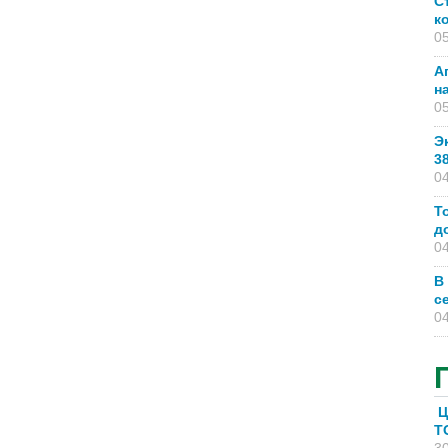
С
к
05
А
н
05
Э
3
04
Т
д
04
В
с
04
Ц
T