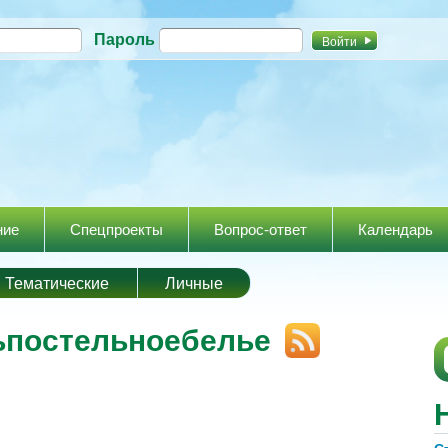
Перейти к
Пароль
основному
содержанию
ние
Спецпроекты
Вопрос-ответ
Календарь
Тематические
Личные
ьпостельноебелье