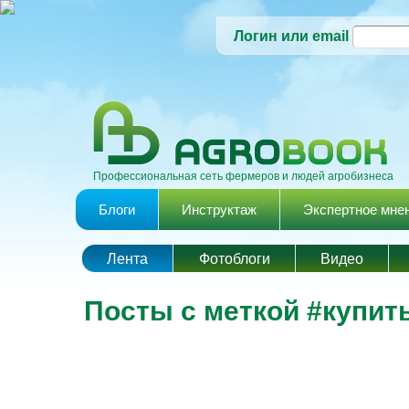
Логин или email
Профессиональная сеть фермеров и людей агробизнеса
Главное меню
Блоги
Инструктаж
Экспертное мне
Лента
Фотоблоги
Видео
Посты с меткой #купит