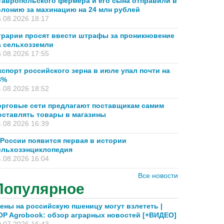
тавропольского фермера и его сына отправили в
олонию за махинацию на 24 млн рублей
.08.2026 18:17
грарии просят ввести штрафы за проникновение
а сельхозземли
.08.2026 17:55
кспорт российского зерна в июле упал почти на
8%
.08.2026 18:52
орговые сети предлагают поставщикам самим
оставлять товары в магазины
.08.2026 16:39
 России появится первая в истории
ельхозэнциклопедия
.08.2026 16:04
Все новости
Популярное
ены на российскую пшеницу могут взлететь |
OP Agrobook: обзор аграрных новостей [+ВИДЕО]