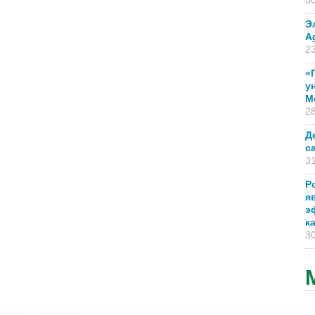
30
Э
A
23
«
у
М
28
Д
с
31
Р
я
э
к
30