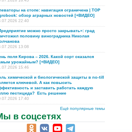
.07.2026 16:43
леваторы на стопе: навигация ограничена | TOP
grobook: обзор аграрных новостей [+ВИДЕО]
.07.2026 22:40
Предприятие можно просто закрывать»: град
ничтожил половину виноградника Николая
олчанова
.07.2026 13:08
ень поля Кирова – 2026. Какой сорт оказался
амым урожайным? [+ВИДЕО]
.07.2026 15:46
оль химической и биологической защиты в no-till
вляется ключевой. А как повысить
ффективность и заставить работать каждую
аплю пестицида? Есть решение
.07.2026 17:40
Ещё популярные темы
Мы в соцсетях