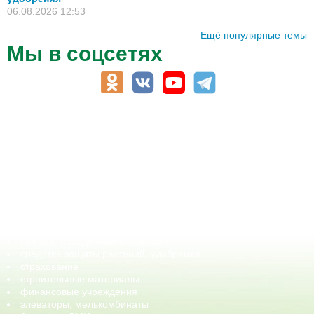
06.08.2026 12:53
Ещё популярные темы
Мы в соцсетях
АПК-Каталог
АПК-органы управления
ветеринарные препараты, ветеринарные учреждения
ГСМ, биотопливо
корма, добавки для животных
оборудование для АПК, промышленное, весовое
обучение
сельхозпроизводители / сельхозпредприятия
сельхозтехника, запчасти
семена, посадочные материалы
средства защиты растений, удобрения
страхование
строительные материалы
финансовые учреждения
элеваторы, мелькомбинаты