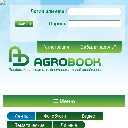
Перейти к
Логин или email
основному
содержанию
Пароль
Регистрация
Забыли пароль?
Профессиональная сеть фермеров и людей агробизнеса
Главное меню
☰ Меню
Лента
Фотоблоги
Видео
Тематические
Личные