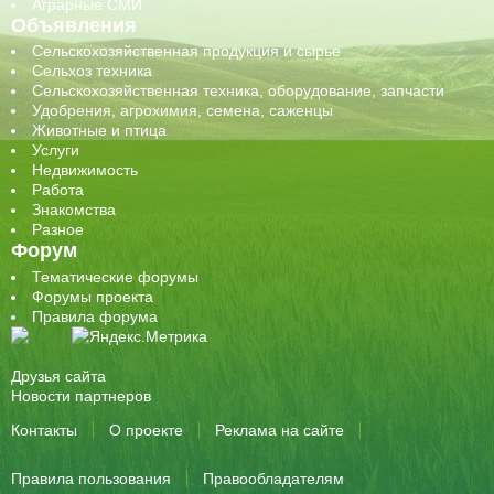
Аграрные СМИ
Объявления
Сельскохозяйственная продукция и сырье
Сельхоз техника
Сельскохозяйственная техника, оборудование, запчасти
Удобрения, агрохимия, семена, саженцы
Животные и птица
Услуги
Недвижимость
Работа
Знакомства
Разное
Форум
Тематические форумы
Форумы проекта
Правила форума
Друзья сайта
Новости партнеров
Контакты
О проекте
Реклама на сайте
Правила пользования
Правообладателям