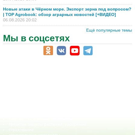
Новые атаки в Чёрном море. Экспорт зерна под вопросом?
| TOP Agrobook: обзор аграрных новостей [+ВИДЕО]
06.08.2026 20:02
Ещё популярные темы
Мы в соцсетях
АПК-Каталог
АПК-органы управления
ветеринарные препараты, ветеринарные учреждения
ГСМ, биотопливо
корма, добавки для животных
оборудование для АПК, промышленное, весовое
обучение
сельхозпроизводители / сельхозпредприятия
сельхозтехника, запчасти
семена, посадочные материалы
средства защиты растений, удобрения
страхование
строительные материалы