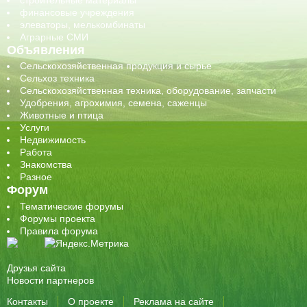
финансовые учреждения
элеваторы, мелькомбинаты
Аграрные СМИ
Объявления
Сельскохозяйственная продукция и сырье
Сельхоз техника
Сельскохозяйственная техника, оборудование, запчасти
Удобрения, агрохимия, семена, саженцы
Животные и птица
Услуги
Недвижимость
Работа
Знакомства
Разное
Форум
Тематические форумы
Форумы проекта
Правила форума
Друзья сайта
Новости партнеров
Контакты
О проекте
Реклама на сайте