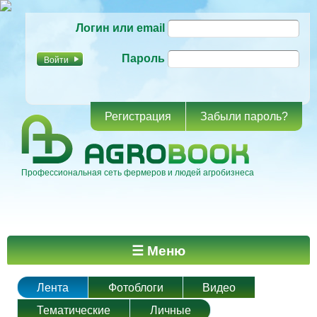
Перейти к
Логин или email
основному
содержанию
Пароль
Регистрация
Забыли пароль?
Профессиональная сеть фермеров и людей агробизнеса
Главное меню
☰ Меню
Лента
Фотоблоги
Видео
Тематические
Личные