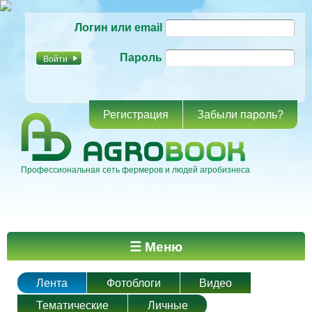
Перейти к
Логин или email
основному
содержанию
Пароль
Регистрация
Забыли пароль?
Профессиональная сеть фермеров и людей агробизнеса
Главное меню
☰ Меню
Лента
Фотоблоги
Видео
Тематические
Личные