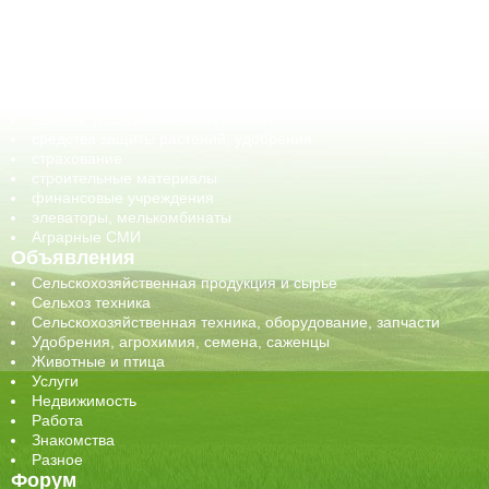
ГСМ, биотопливо
корма, добавки для животных
оборудование для АПК, промышленное, весовое
обучение
сельхозпроизводители / сельхозпредприятия
сельхозтехника, запчасти
семена, посадочные материалы
средства защиты растений, удобрения
страхование
строительные материалы
финансовые учреждения
элеваторы, мелькомбинаты
Аграрные СМИ
Объявления
Сельскохозяйственная продукция и сырье
Сельхоз техника
Сельскохозяйственная техника, оборудование, запчасти
Удобрения, агрохимия, семена, саженцы
Животные и птица
Услуги
Недвижимость
Работа
Знакомства
Разное
Форум