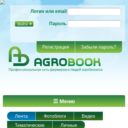
Перейти к
Логин или email
основному
содержанию
Пароль
Регистрация
Забыли пароль?
Профессиональная сеть фермеров и людей агробизнеса
Главное меню
☰ Меню
Лента
Фотоблоги
Видео
Тематические
Личные