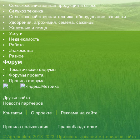
Сельскохозяйственная продукция и сырье
Сельхоз техника
Сельскохозяйственная техника, оборудование, запчасти
Удобрения, агрохимия, семена, саженцы
Животные и птица
Услуги
Недвижимость
Работа
Знакомства
Разное
Форум
Тематические форумы
Форумы проекта
Правила форума
Друзья сайта
Новости партнеров
Контакты
О проекте
Реклама на сайте
Правила пользования
Правообладателям
© Agrobook.ru 2013-2023. При использовании материалов сайта