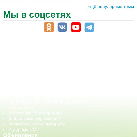
Ещё популярные темы
Мы в соцсетях
АПК-Каталог
АПК-органы управления
ветеринарные препараты, ветеринарные учреждения
ГСМ, биотопливо
корма, добавки для животных
оборудование для АПК, промышленное, весовое
обучение
сельхозпроизводители / сельхозпредприятия
сельхозтехника, запчасти
семена, посадочные материалы
средства защиты растений, удобрения
страхование
строительные материалы
финансовые учреждения
элеваторы, мелькомбинаты
Аграрные СМИ
Объявления