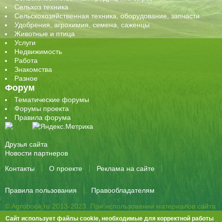
Сельхоз техника
Сельскохозяйственная техника, оборудование, запчасти
Удобрения, агрохимия, семена, саженцы
Животные и птица
Услуги
Недвижимость
Работа
Знакомства
Разное
Форум
Тематические форумы
Форумы проекта
Правила форума
Друзья сайта
Новости партнеров
Контакты
О проекте
Реклама на сайте
Правила пользования
Правообладателям
© Agrobook.ru 2013-2023. При использовании материалов сайта
активная ссылка на публикацию обязательна.
Сайт использует файлы cookie, необходимые для корректной работы