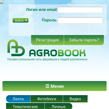
Перейти к
Логин или email
основному
содержанию
Пароль
Регистрация
Забыли пароль?
Профессиональная сеть фермеров и людей агробизнеса
Главное меню
☰ Меню
Лента
Фотоблоги
Видео
Тематические
Личные