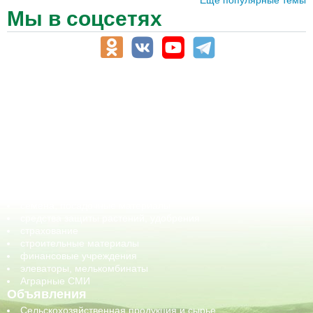
Ещё популярные темы
Мы в соцсетях
АПК-Каталог
АПК-органы управления
ветеринарные препараты, ветеринарные учреждения
ГСМ, биотопливо
корма, добавки для животных
оборудование для АПК, промышленное, весовое
обучение
сельхозпроизводители / сельхозпредприятия
сельхозтехника, запчасти
семена, посадочные материалы
средства защиты растений, удобрения
страхование
строительные материалы
финансовые учреждения
элеваторы, мелькомбинаты
Аграрные СМИ
Объявления
Сельскохозяйственная продукция и сырье