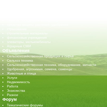
оборудование для АПК, промышленное, весовое
обучение
сельхозпроизводители / сельхозпредприятия
сельхозтехника, запчасти
семена, посадочные материалы
средства защиты растений, удобрения
страхование
строительные материалы
финансовые учреждения
элеваторы, мелькомбинаты
Аграрные СМИ
Объявления
Сельскохозяйственная продукция и сырье
Сельхоз техника
Сельскохозяйственная техника, оборудование, запчасти
Удобрения, агрохимия, семена, саженцы
Животные и птица
Услуги
Недвижимость
Работа
Знакомства
Разное
Форум
Тематические форумы