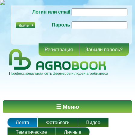
Перейти к
Логин или email
основному
содержанию
Пароль
Регистрация
Забыли пароль?
Профессиональная сеть фермеров и людей агробизнеса
Главное меню
☰ Меню
Лента
Фотоблоги
Видео
Тематические
Личные