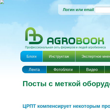
Логин или email
Профессиональная сеть фермеров и людей агробизнеса
Главное меню
Блоги
Инструктаж
Экспертное мне
Лента
Фотоблоги
Видео
Посты с меткой обору
ЦРПТ компенсирует некоторым про