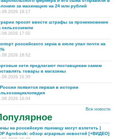
тавропольского фермера и его сына отправили в
олонию за махинацию на 24 млн рублей
.08.2026 18:17
грарии просят ввести штрафы за проникновение
а сельхозземли
.08.2026 17:55
кспорт российского зерна в июле упал почти на
8%
.08.2026 18:52
орговые сети предлагают поставщикам самим
оставлять товары в магазины
.08.2026 16:39
 России появится первая в истории
ельхозэнциклопедия
.08.2026 16:04
Все новости
Популярное
ены на российскую пшеницу могут взлететь |
OP Agrobook: обзор аграрных новостей [+ВИДЕО]