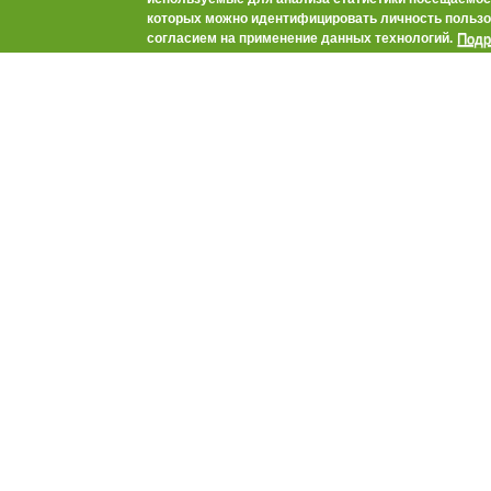
пн, 21.07.2014 09
которых можно идентифицировать личность пользо
Министерство се
Подр
согласием на применение данных технологий.
Краснодарского к
крестьянских (фе
участников меро
поддержке начи
Краснодарского к
сельскохозяйств
Читать далее
АПК-Каталог