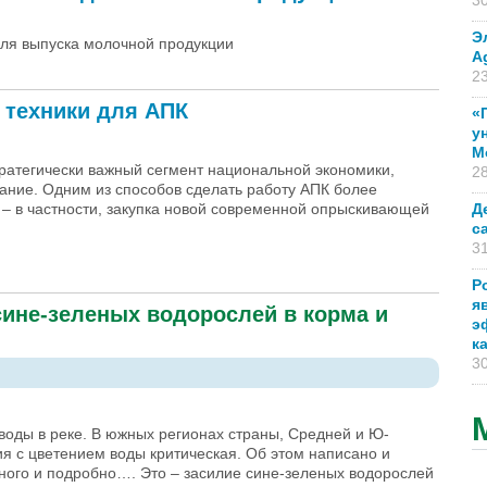
30
Э
для выпуска молочной продукции
A
23
 техники для АПК
«
у
М
атегически важный сегмент национальной экономики,
28
ание. Одним из способов сделать работу АПК более
– в частности, закупка новой современной опрыскивающей
Д
с
31
ики для АПК
Р
я
сине-зеленых водорослей в корма и
э
к
30
воды в реке. В южных регионах страны, Средней и Ю-
я с цветением воды критическая. Об этом написано и
ного и подробно…. Это – засилие сине-зеленых водорослей