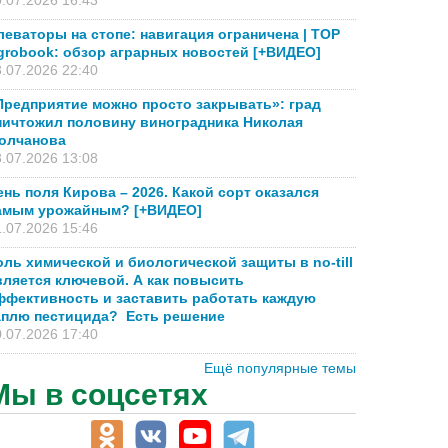
.07.2026 16:43
леваторы на стопе: навигация ограничена | TOP
grobook: обзор аграрных новостей [+ВИДЕО]
.07.2026 22:40
Предприятие можно просто закрывать»: град
ничтожил половину виноградника Николая
олчанова
.07.2026 13:08
ень поля Кирова – 2026. Какой сорт оказался
амым урожайным? [+ВИДЕО]
.07.2026 15:46
оль химической и биологической защиты в no-till
вляется ключевой. А как повысить
ффективность и заставить работать каждую
аплю пестицида? Есть решение
.07.2026 17:40
Ещё популярные темы
Мы в соцсетях