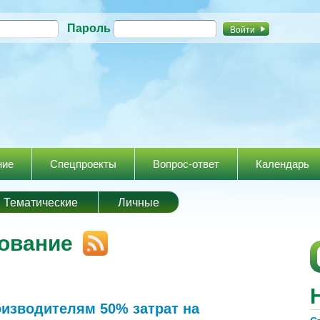
Перейти к
Пароль
основному
содержанию
ние
Спецпроекты
Вопрос-ответ
Календарь
Тематические
Личные
дование
изводителям 50% затрат на