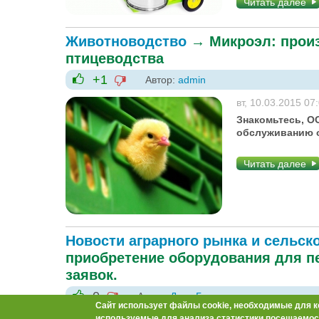
Читать далее
Животноводство
→
Микроэл: прои
птицеводства
+1
Автор:
admin
-1
+1
вт, 10.03.2015 07
Знакомьтесь, О
обслуживанию о
Читать далее
Новости аграрного рынка и сельск
приобретение оборудования для п
заявок.
0
Автор:
Доза-Гран
Сайт использует файлы cookie, необходимые для к
-1
+1
используемые для анализа статистики посещаемост