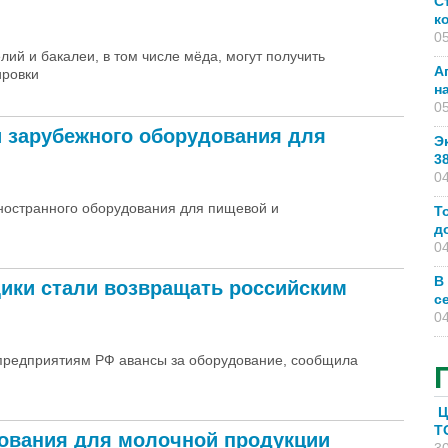
С
к
05
ий и бакалеи, в том числе мёда, могут получить
А
ировки
н
05
и зарубежного оборудования для
Э
3
04
ностранного оборудования для пищевой и
Т
д
04
В
ики стали возвращать российским
с
04
предприятиям РФ авансы за оборудование, сообщила
Ц
T
ования для молочной продукции