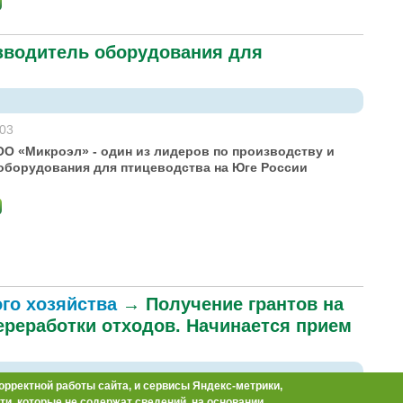
зводитель оборудования для
:03
ОО «Микроэл» - один из лидеров по производству и
борудования для птицеводства на Юге России
ого хозяйства
→
Получение грантов на
ереработки отходов. Начинается прием
орректной работы сайта, и сервисы Яндекс-метрики,
и, которые не содержат сведений, на основании