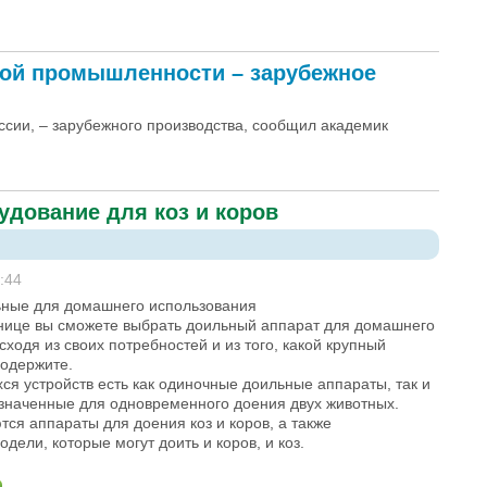
вой промышленности – зарубежное
ссии, – зарубежного производства, сообщил академик
удование для коз и коров
:44
ьные для домашнего использования
анице вы сможете выбрать доильный аппарат для домашнего
сходя из своих потребностей и из того, какой крупный
содержите.
я устройств есть как одиночные доильные аппараты, так и
значенные для одновременного доения двух животных.
тся аппараты для доения коз и коров, а также
дели, которые могут доить и коров, и коз.