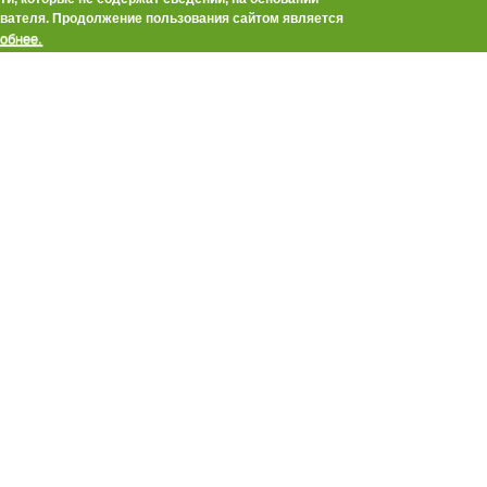
:30
вателя. Продолжение пользования сайтом является
льского хозяйства и перерабатывающей промышленности
обнее.
рая с 7 июля 2014 года начинает приём заявок от глав
рмерских) хозяйств на участие в конкурсных отборах
приятий по развитию семейных животноводческих ферм и по
нающих фермеров государственной программы
рая «Развитие сельского хозяйства и регулирование рынков
енной продукции, сырья и продовольствия».
Объявления
Ф