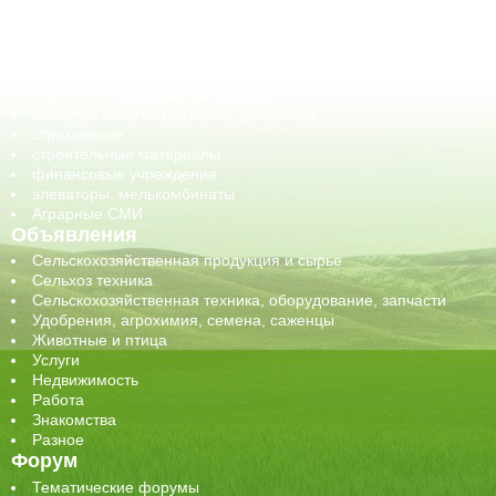
оборудование для АПК, промышленное, весовое
обучение
сельхозпроизводители / сельхозпредприятия
сельхозтехника, запчасти
семена, посадочные материалы
средства защиты растений, удобрения
страхование
строительные материалы
финансовые учреждения
элеваторы, мелькомбинаты
Аграрные СМИ
Объявления
Сельскохозяйственная продукция и сырье
Сельхоз техника
Сельскохозяйственная техника, оборудование, запчасти
Удобрения, агрохимия, семена, саженцы
Животные и птица
Услуги
Недвижимость
Работа
Знакомства
Разное
Форум
Тематические форумы