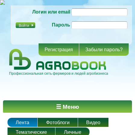
Перейти к
Логин или email
основному
содержанию
Пароль
Регистрация
Забыли пароль?
Профессиональная сеть фермеров и людей агробизнеса
Главное меню
☰ Меню
Лента
Фотоблоги
Видео
Тематические
Личные