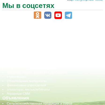
Мы в соцсетях
АПК-Каталог
АПК-органы управления
ветеринарные препараты, ветеринарные учреждения
ГСМ, биотопливо
корма, добавки для животных
оборудование для АПК, промышленное, весовое
обучение
сельхозпроизводители / сельхозпредприятия
сельхозтехника, запчасти
семена, посадочные материалы
средства защиты растений, удобрения
страхование
строительные материалы
финансовые учреждения
элеваторы, мелькомбинаты
Аграрные СМИ
Объявления
Сельскохозяйственная продукция и сырье