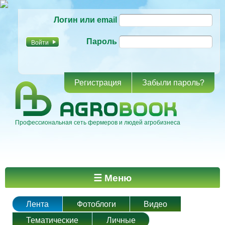
Перейти к
Логин или email
основному
содержанию
Пароль
Регистрация
Забыли пароль?
Профессиональная сеть фермеров и людей агробизнеса
Главное меню
☰ Меню
Лента
Фотоблоги
Видео
Тематические
Личные