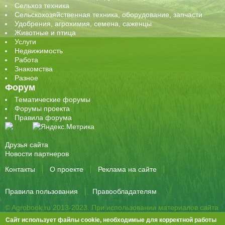
Сельхоз техника
Сельскохозяйственная техника, оборудование, запчасти
Удобрения, агрохимия, семена, саженцы
Животные и птица
Услуги
Недвижимость
Работа
Знакомства
Разное
Форум
Тематические форумы
Форумы проекта
Правила форума
Друзья сайта
Новости партнеров
Контакты
О проекте
Реклама на сайте
Правила пользования
Правообладателям
© Agrobook.ru 2013-2023. При использовании материалов сайта
активная ссылка на публикацию обязательна.
Сайт использует файлы cookie, необходимые для корректной работы