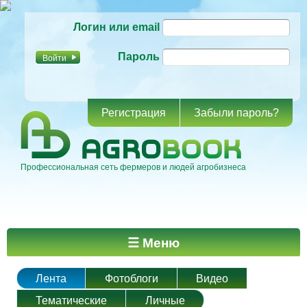
Перейти к
Логин или email
основному
содержанию
Пароль
Регистрация
Забыли пароль?
Профессиональная сеть фермеров и людей агробизнеса
Главное меню
☰ Меню
Лента
Фотоблоги
Видео
Тематические
Личные