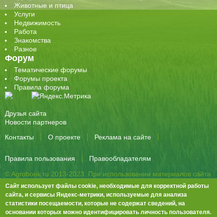
Животные и птица
Услуги
Недвижимость
Работа
Знакомства
Разное
Форум
Тематические форумы
Форумы проекта
Правила форума
Друзья сайта
Новости партнеров
Контакты
О проекте
Реклама на сайте
Правила пользования
Правообладателям
© Agrobook.ru 2013-2023. При использовании материалов сайта
активная ссылка на публикацию обязательна.
Сайт использует файлы cookie, необходимые для корректной работы
344000, Ростов-на-Дону, ул. Города Волос, д.6, 8 этаж, офис 803
сайта, и сервисы Яндекс-метрики, используемые для анализа
статистики посещаемости, которые не содержат сведений, на
Тел./факс: +7 (863) 282-83-13 e-mail:
info@agrobook.ru
основании которых можно идентифицировать личность пользователя.
Возрастная категория сайта: 16+. Объявления на сайте не