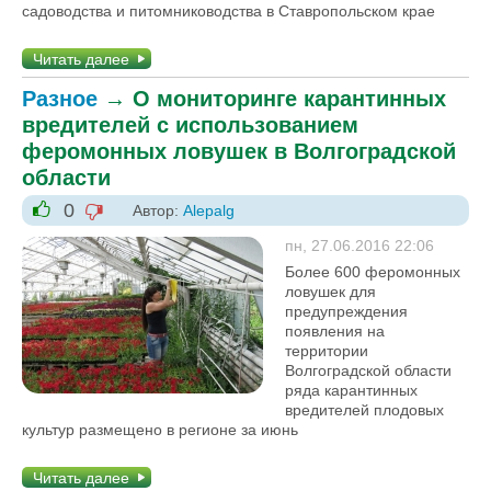
садоводства и питомниководства в Ставропольском крае
Читать далее
Разное
→
О мониторинге карантинных
вредителей с использованием
феромонных ловушек в Волгоградской
области
0
Автор:
Alepalg
-1
+1
пн, 27.06.2016 22:06
Более 600 феромонных
ловушек для
предупреждения
появления на
территории
Волгоградской области
ряда карантинных
вредителей плодовых
культур размещено в регионе за июнь
Читать далее