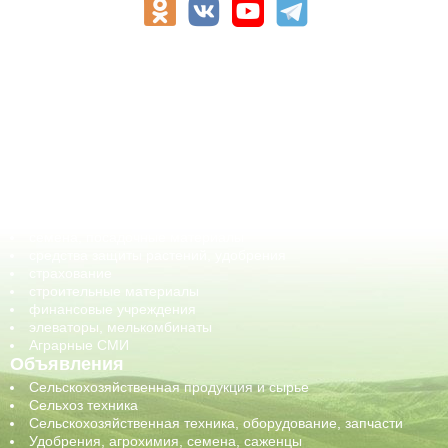
АПК-Каталог
АПК-органы управления
ветеринарные препараты, ветеринарные учреждения
ГСМ, биотопливо
корма, добавки для животных
оборудование для АПК, промышленное, весовое
обучение
сельхозпроизводители / сельхозпредприятия
сельхозтехника, запчасти
семена, посадочные материалы
средства защиты растений, удобрения
страхование
строительные материалы
финансовые учреждения
элеваторы, мелькомбинаты
Аграрные СМИ
Объявления
Сельскохозяйственная продукция и сырье
Сельхоз техника
Сельскохозяйственная техника, оборудование, запчасти
Удобрения, агрохимия, семена, саженцы