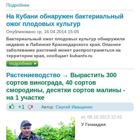
Подробнее
о Условия выращивания, посадки и удобрения
сливы
На Кубани обнаружен бактериальный
ожог плодовых культур
Опубликовано ср, 16.04.2014 15:05
Бактериальный ожог плодовых культур обнаружили
недавно в Лабинске Краснодарского края. Опасное
заболевание растений может распространиться на
территории края, сообщает kubantv.ru
подробнее
Растениеводство
→
Вырастить 300
сортов винограда, 40 сортов
смородины, десятки сортов малины -
на 1 участке
+1
Автор:
Сергей Иващенко
-1
+1
вт, 08.10.2013 12:41
У Геннадия