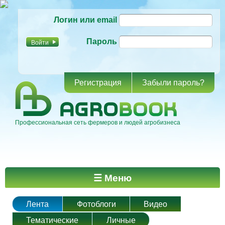
Перейти к
Логин или email
основному
содержанию
Пароль
Регистрация
Забыли пароль?
Профессиональная сеть фермеров и людей агробизнеса
Главное меню
☰ Меню
Лента
Фотоблоги
Видео
Тематические
Личные