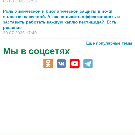
06.08.2026 12:53
Роль химической и биологической защиты в no-till
является ключевой. А как повысить эффективность и
заставить работать каждую каплю пестицида? Есть
решение
30.07.2026 17:40
Ещё популярные темы
Мы в соцсетях
АПК-Каталог
АПК-органы управления
ветеринарные препараты, ветеринарные учреждения
ГСМ, биотопливо
корма, добавки для животных
оборудование для АПК, промышленное, весовое
обучение
сельхозпроизводители / сельхозпредприятия
сельхозтехника, запчасти
семена, посадочные материалы