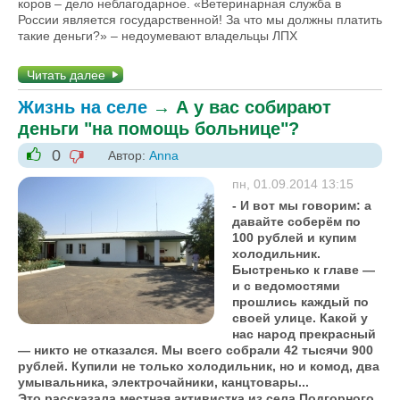
коров – дело неблагодарное. «Ветеринарная служба в
России является государственной! За что мы должны платить
такие деньги?» – недоумевают владельцы ЛПХ
Читать далее
Жизнь на селе
→
А у вас собирают
деньги "на помощь больнице"?
0
Автор:
Anna
-1
+1
пн, 01.09.2014 13:15
- И вот мы говорим: а
давайте соберём по
100 рублей и купим
холодильник.
Быстренько к главе —
и с ведомостями
прошлись каждый по
своей улице. Какой у
нас народ прекрасный
— никто не отказался. Мы всего собрали 42 тысячи 900
рублей. Купили не только холодильник, но и комод, два
умывальника, электрочайники, канцтовары...
Это рассказала местная активистка из села Подгорного