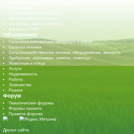
средства защиты растений, удобрения
страхование
строительные материалы
финансовые учреждения
элеваторы, мелькомбинаты
Аграрные СМИ
Объявления
Сельскохозяйственная продукция и сырье
Сельхоз техника
Сельскохозяйственная техника, оборудование, запчасти
Удобрения, агрохимия, семена, саженцы
Животные и птица
Услуги
Недвижимость
Работа
Знакомства
Разное
Форум
Тематические форумы
Форумы проекта
Правила форума
Друзья сайта