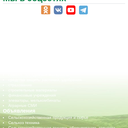
АПК-Каталог
АПК-органы управления
ветеринарные препараты, ветеринарные учреждения
ГСМ, биотопливо
корма, добавки для животных
оборудование для АПК, промышленное, весовое
обучение
сельхозпроизводители / сельхозпредприятия
сельхозтехника, запчасти
семена, посадочные материалы
средства защиты растений, удобрения
страхование
строительные материалы
финансовые учреждения
элеваторы, мелькомбинаты
Аграрные СМИ
Объявления
Сельскохозяйственная продукция и сырье
Сельхоз техника
Сельскохозяйственная техника, оборудование, запчасти