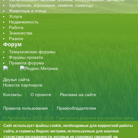
Удобрения, агрохимия, семена, саженцы
Животные и птица
Услуги
Недвижимость
Работа
Знакомства
Разное
Форум
Тематические форумы
Форумы проекта
Правила форума
Друзья сайта
Новости партнеров
Контакты
О проекте
Реклама на сайте
Правила пользования
Правообладателям
© Agrobook.ru 2013-2023. При использовании материалов сайта
активная ссылка на публикацию обязательна.
Сайт использует файлы cookie, необходимые для корректной работы
344000, Ростов-на-Дону, ул. Города Волос, д.6, 8 этаж, офис 803
сайта, и сервисы Яндекс-метрики, используемые для анализа
статистики посещаемости, которые не содержат сведений, на
Тел./факс: +7 (863) 282-83-13 e-mail:
info@agrobook.ru