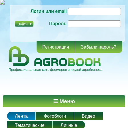
Перейти к
Логин или email
основному
содержанию
Пароль
Регистрация
Забыли пароль?
Профессиональная сеть фермеров и людей агробизнеса
Главное меню
☰ Меню
Лента
Фотоблоги
Видео
Тематические
Личные