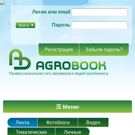
Перейти к
Логин или email
основному
содержанию
Пароль
Регистрация
Забыли пароль?
Профессиональная сеть фермеров и людей агробизнеса
Главное меню
☰ Меню
Лента
Фотоблоги
Видео
Тематические
Личные