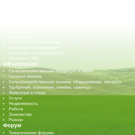
оборудование для АПК, промышленное, весовое
обучение
сельхозпроизводители / сельхозпредприятия
сельхозтехника, запчасти
семена, посадочные материалы
средства защиты растений, удобрения
страхование
строительные материалы
финансовые учреждения
элеваторы, мелькомбинаты
Аграрные СМИ
Объявления
Сельскохозяйственная продукция и сырье
Сельхоз техника
Сельскохозяйственная техника, оборудование, запчасти
Удобрения, агрохимия, семена, саженцы
Животные и птица
Услуги
Недвижимость
Работа
Знакомства
Разное
Форум
Тематические форумы