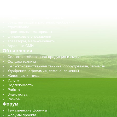
обучение
сельхозпроизводители / сельхозпредприятия
сельхозтехника, запчасти
семена, посадочные материалы
средства защиты растений, удобрения
страхование
строительные материалы
финансовые учреждения
элеваторы, мелькомбинаты
Аграрные СМИ
Объявления
Сельскохозяйственная продукция и сырье
Сельхоз техника
Сельскохозяйственная техника, оборудование, запчасти
Удобрения, агрохимия, семена, саженцы
Животные и птица
Услуги
Недвижимость
Работа
Знакомства
Разное
Форум
Тематические форумы
Форумы проекта