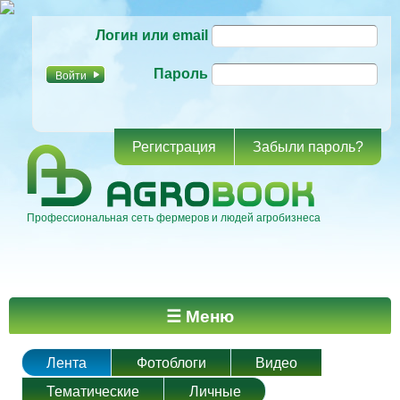
Перейти к
Логин или email
основному
содержанию
Пароль
Регистрация
Забыли пароль?
Профессиональная сеть фермеров и людей агробизнеса
Главное меню
☰ Меню
Лента
Фотоблоги
Видео
Тематические
Личные