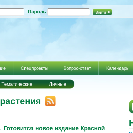
Перейти к
Пароль
основному
содержанию
ние
Спецпроекты
Вопрос-ответ
Календарь
Тематические
Личные
 растения
→
Готовится новое издание Красной