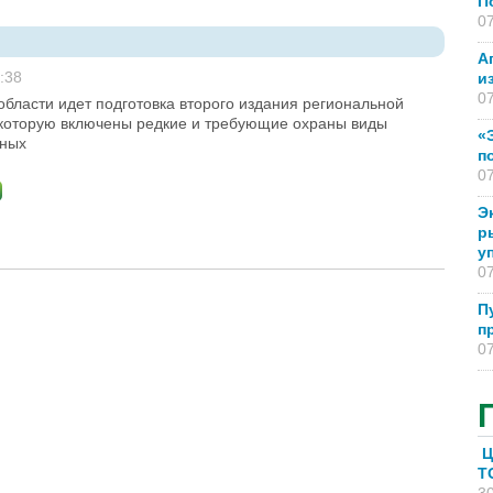
П
07
А
:38
и
07
области идет подготовка второго издания региональной
в которую включены редкие и требующие охраны виды
«
тных
п
07
Э
р
у
07
П
п
07
Ц
T