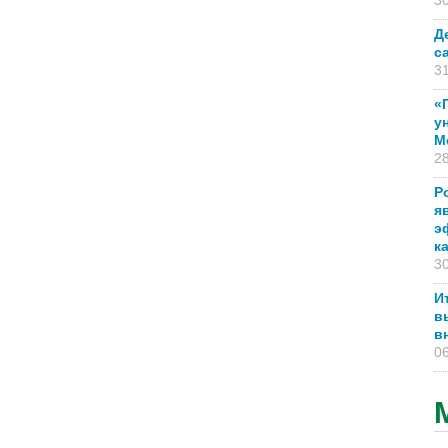
30
Д
с
31
«
у
М
28
Р
я
э
к
30
И
в
в
06