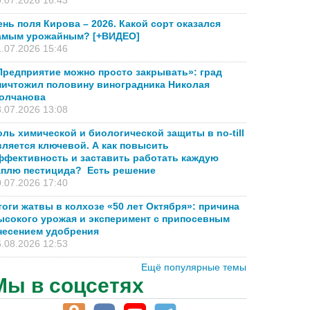
.07.2026 16:43
ень поля Кирова – 2026. Какой сорт оказался
амым урожайным? [+ВИДЕО]
.07.2026 15:46
Предприятие можно просто закрывать»: град
ничтожил половину виноградника Николая
олчанова
.07.2026 13:08
оль химической и биологической защиты в no-till
вляется ключевой. А как повысить
ффективность и заставить работать каждую
аплю пестицида? Есть решение
.07.2026 17:40
тоги жатвы в колхозе «50 лет Октября»: причина
ысокого урожая и эксперимент с припосевным
несением удобрения
.08.2026 12:53
Ещё популярные темы
Мы в соцсетях