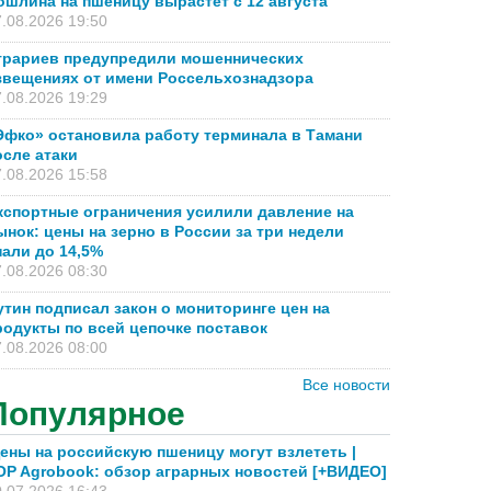
ошлина на пшеницу вырастет с 12 августа
.08.2026 19:50
грариев предупредили мошеннических
звещениях от имени Россельхознадзора
.08.2026 19:29
Эфко» остановила работу терминала в Тамани
осле атаки
.08.2026 15:58
кспортные ограничения усилили давление на
ынок: цены на зерно в России за три недели
пали до 14,5%
.08.2026 08:30
утин подписал закон о мониторинге цен на
родукты по всей цепочке поставок
.08.2026 08:00
Все новости
Популярное
ены на российскую пшеницу могут взлететь |
OP Agrobook: обзор аграрных новостей [+ВИДЕО]