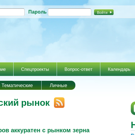
Перейти к
Пароль
основному
содержанию
ние
Спецпроекты
Вопрос-ответ
Календарь
Тематические
Личные
ский рынок
ов аккуратен с рынком зерна