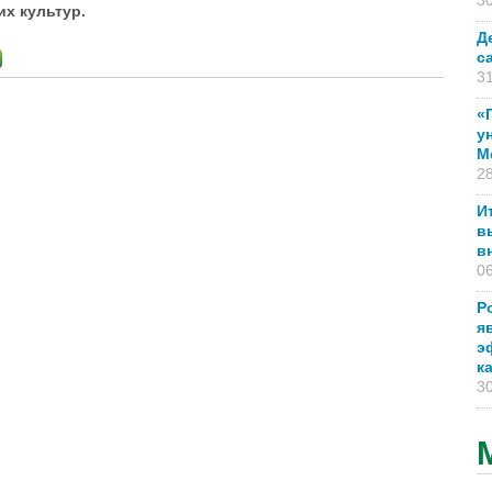
30
их культур.
Д
с
31
«
у
М
28
И
в
в
06
Р
я
э
к
30