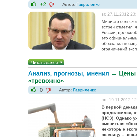
+2
Автор:
Гавриленко
-1
+1
вт, 27.11.2012 23
Министр сельског
встреч отметил, 
России, целесооб
это официальным
обозначил позиц
ограничений эксп
Читать далее
Анализ, прогнозы, мнения
→
Цены 
«тревожно»
0
Автор:
Гавриленко
-1
+1
пн, 19.11.2012 12
В первой декад
продолжился, о
(НСЗ). Однако 
смениться «бок
некоторые эксп
пшеницу – весьм