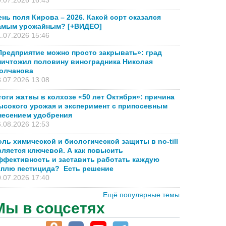
.07.2026 16:43
ень поля Кирова – 2026. Какой сорт оказался
амым урожайным? [+ВИДЕО]
.07.2026 15:46
Предприятие можно просто закрывать»: град
ничтожил половину виноградника Николая
олчанова
.07.2026 13:08
тоги жатвы в колхозе «50 лет Октября»: причина
ысокого урожая и эксперимент с припосевным
несением удобрения
.08.2026 12:53
оль химической и биологической защиты в no-till
вляется ключевой. А как повысить
ффективность и заставить работать каждую
аплю пестицида? Есть решение
.07.2026 17:40
Ещё популярные темы
Мы в соцсетях