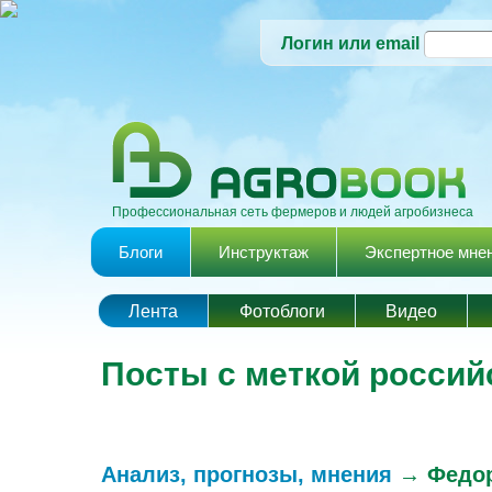
Логин или email
Профессиональная сеть фермеров и людей агробизнеса
Главное меню
Блоги
Инструктаж
Экспертное мне
Лента
Фотоблоги
Видео
Посты с меткой россий
Анализ, прогнозы, мнения
→
Федор