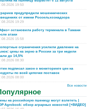
ошлина на пшеницу вырастет с 12 августа
.08.2026 19:50
грариев предупредили мошеннических
звещениях от имени Россельхознадзора
.08.2026 19:29
Эфко» остановила работу терминала в Тамани
осле атаки
.08.2026 15:58
кспортные ограничения усилили давление на
ынок: цены на зерно в России за три недели
пали до 14,5%
.08.2026 08:30
утин подписал закон о мониторинге цен на
родукты по всей цепочке поставок
.08.2026 08:00
Все новости
Популярное
ены на российскую пшеницу могут взлететь |
OP Agrobook: обзор аграрных новостей [+ВИДЕО]