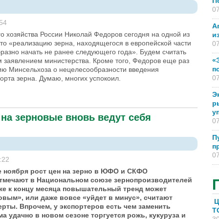
П
07
:54
А
о хозяйства России Николай Федоров сегодня на одной из
и
что «реализацию зерна, находящегося в европейской части
07
разно начать не ранее следующего года». Будем считать
«
 заявлением министерства. Кроме того, Федоров еще раз
п
ию Минсельхоза о нецелесообразности введения
07
орта зерна. Думаю, многих успокоил.
Э
р
у
на зерновые вновь ведут себя
07
П
п
07
:22
е ноября рост цен на зерно в ЮФО и СКФО
тмечают в Национальном союзе зернопроизводителей
уже к концу месяца повышательный тренд может
овым», или даже вовсе «уйдет в минус», считают
Ц
ерты. Впрочем, у экспортеров есть чем заменить
T
а удачно в новом сезоне торгуется рожь, кукуруза и