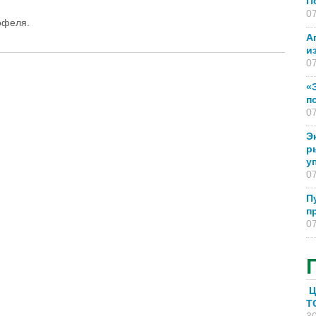
П
07
офеля.
А
и
07
«
п
07
Э
р
у
07
П
п
07
Ц
T