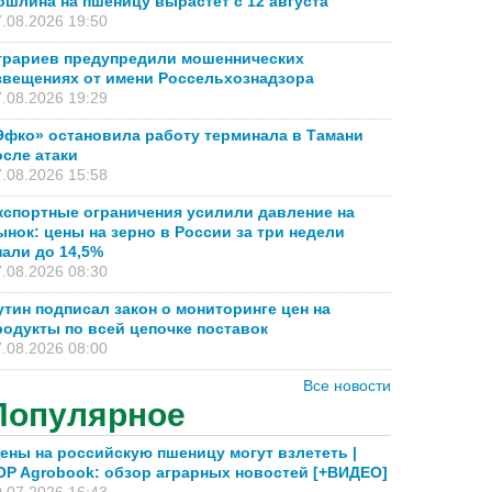
ошлина на пшеницу вырастет с 12 августа
.08.2026 19:50
грариев предупредили мошеннических
звещениях от имени Россельхознадзора
.08.2026 19:29
Эфко» остановила работу терминала в Тамани
осле атаки
.08.2026 15:58
кспортные ограничения усилили давление на
ынок: цены на зерно в России за три недели
пали до 14,5%
.08.2026 08:30
утин подписал закон о мониторинге цен на
родукты по всей цепочке поставок
.08.2026 08:00
Все новости
Популярное
ены на российскую пшеницу могут взлететь |
OP Agrobook: обзор аграрных новостей [+ВИДЕО]