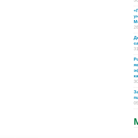
30
«
у
М
28
Д
с
31
Р
я
э
к
30
З
п
05