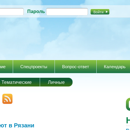
Перейти к
Пароль
основному
содержанию
ние
Спецпроекты
Вопрос-ответ
Календарь
Тематические
Личные
ют в Рязани