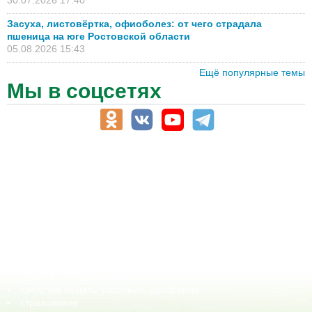
30.07.2026 17:40
Засуха, листовёртка, офиоболез: от чего страдала
пшеница на юге Ростовской области
05.08.2026 15:43
Ещё популярные темы
Мы в соцсетях
АПК-Каталог
АПК-органы управления
ветеринарные препараты, ветеринарные учреждения
ГСМ, биотопливо
корма, добавки для животных
оборудование для АПК, промышленное, весовое
обучение
сельхозпроизводители / сельхозпредприятия
сельхозтехника, запчасти
семена, посадочные материалы
средства защиты растений, удобрения
страхование