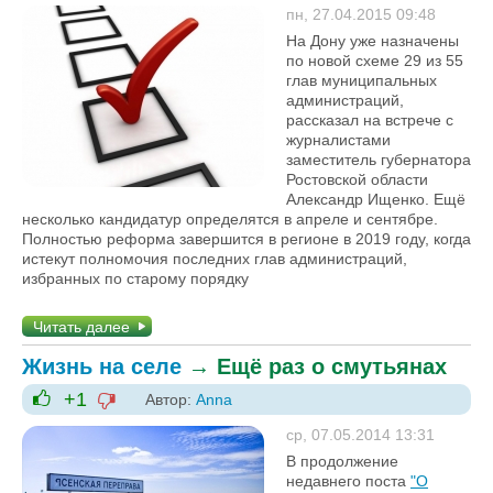
-1
+1
пн, 27.04.2015 09:48
На Дону уже назначены
по новой схеме 29 из 55
глав муниципальных
администраций,
рассказал на встрече с
журналистами
заместитель губернатора
Ростовской области
Александр Ищенко. Ещё
несколько кандидатур определятся в апреле и сентябре.
Полностью реформа завершится в регионе в 2019 году, когда
истекут полномочия последних глав администраций,
избранных по старому порядку
Читать далее
Жизнь на селе
→
Ещё раз о смутьянах
+1
Автор:
Anna
-1
+1
ср, 07.05.2014 13:31
В продолжение
недавнего поста
"О