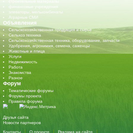
строительные материалы
финансовые учреждения
элеваторы, мелькомбинаты
Аграрные СМИ
Объявления
Сельскохозяйственная продукция и сырье
Сельхоз техника
Сельскохозяйственная техника, оборудование, запчасти
Удобрения, агрохимия, семена, саженцы
Животные и птица
Услуги
Недвижимость
Работа
Знакомства
Разное
Форум
Тематические форумы
Форумы проекта
Правила форума
Друзья сайта
Новости партнеров
Контакты
О проекте
Реклама на сайте