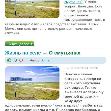
смутьянах"
. У меня
вопрос. Даже два. Есть
ли там, где вы живёте,
общественное
самоуправление - хоть в
каком-то виде? И что из себя представляют ваши ТОСы?
Может, они хоть где-то не только разносят налоговые
квиточки...
Читать далее
Жизнь на селе
→
О смутьянах
0
Автор:
Anna
-1
+1
пн, 28.04.2014 13:20
Всё-таки самые
интересные люди на
селе - это смутьяны
всх видов. Те, кто
вызывает аллергию у
местной власти и к
кому идут
односельчане, если нужно "качать права" - выбить газ,
дорогу, ремонт школы и т д. Я недавно пообщалась с