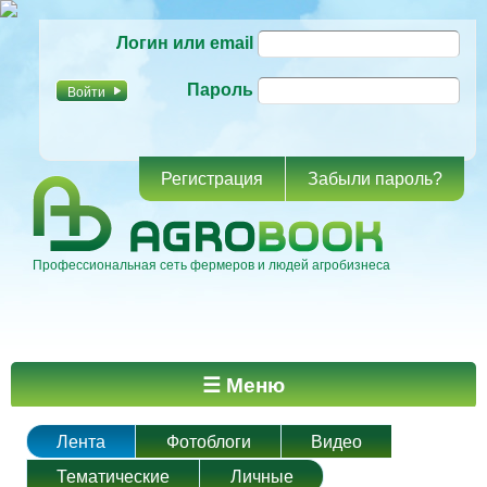
Перейти к
Логин или email
основному
содержанию
Пароль
Регистрация
Забыли пароль?
Профессиональная сеть фермеров и людей агробизнеса
Главное меню
☰ Меню
Лента
Фотоблоги
Видео
Тематические
Личные