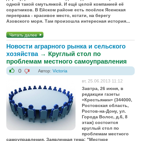
одной такой смутьянкой. И ещё целой компанией её
соратников. В Ейском районе есть посёлок Ясенская
переправа - красивое место, кстати, на берегу
Азовского моря. Там произошла интересная история...
Читать далее
Новости аграрного рынка и сельского
хозяйства
→
Круглый стол по
проблемам местного самоуправления
0
Автор:
Victoria
-1
+1
вт, 25.06.2013 11:12
Завтра, 26 июня, в
редакции газеты
«Крестьянин» (344000,
Ростовская область,
Ростов-на-Дону, ул.
Города Волос, д.6, 8
этаж) состоится
круглый стол по
проблемам местного
самоуправления. Заявленная тема: "Местное