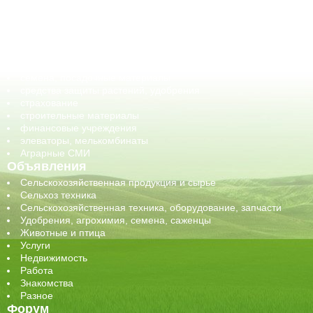
ГСМ, биотопливо
корма, добавки для животных
оборудование для АПК, промышленное, весовое
обучение
сельхозпроизводители / сельхозпредприятия
сельхозтехника, запчасти
семена, посадочные материалы
средства защиты растений, удобрения
страхование
строительные материалы
финансовые учреждения
элеваторы, мелькомбинаты
Аграрные СМИ
Объявления
Сельскохозяйственная продукция и сырье
Сельхоз техника
Сельскохозяйственная техника, оборудование, запчасти
Удобрения, агрохимия, семена, саженцы
Животные и птица
Услуги
Недвижимость
Работа
Знакомства
Разное
Форум