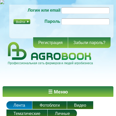
Перейти к
Логин или email
основному
содержанию
Пароль
Регистрация
Забыли пароль?
Профессиональная сеть фермеров и людей агробизнеса
Главное меню
☰ Меню
Лента
Фотоблоги
Видео
Тематические
Личные