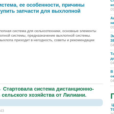
С
стема, ее особенности, причины
к
05
купить запчасти для выхлопной
А
н
05
лопная система для сельхозтехники, основные элементы
лопной системы, предназначение выхлопной системы.
Э
выхлопа приходит в негодность, советы и рекомендации
3
04
Т
д
04
В
с
а, ее особенности, причины поломок выхлопной системы, где
04
→
Стартовала система дистанционно-
 сельского хозяйства от Лилиани.
Ц
T
:43