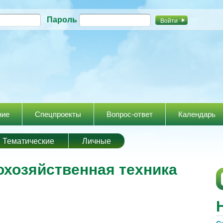
Перейти к
Пароль
основному
содержанию
ние
Спецпроекты
Вопрос-ответ
Календарь
Тематические
Личные
охозяйственная техника