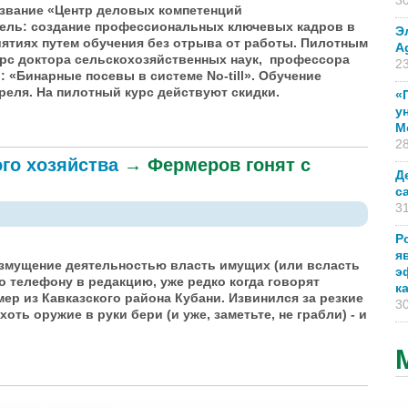
30
азвание «Центр деловых компетенций
ель: создание профессиональных ключевых кадров в
Э
ятиях путем обучения без отрыва от работы.
Пилотным
A
урс доктора сельскохозяйственных наук, профессора
23
.: «Бинарные посевы в системе No-till».
Обучение
преля. На пилотный курс действуют скидки.
«
у
М
28
ого хозяйства
→
Фермеров гонят с
Д
с
31
Р
я
озмущение деятельностью власть имущих (или всласть
э
по телефону в редакцию, уже редко когда говорят
к
мер из Кавказского района Кубани. Извинился за резкие
30
оть оружие в руки бери (и уже, заметьте, не грабли) - и