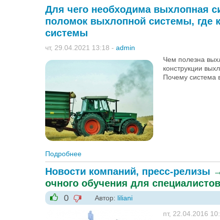
Для чего необходима выхлопная си
поломок выхлопной системы, где 
системы
чт, 29.04.2021 13:18
-
admin
Чем полезна вых
конструкции вых
Почему система 
Подробнее
о Для чего необходима выхлопная систем
купить запчасти для выхлопной системы
Новости компаний, пресс-релизы
очного обучения для специалистов
0
Автор:
liliani
-1
+1
пт, 22.04.2016 10