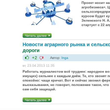
Проект носит н
агробизнеса».
Ц
сельхозпредпри
курсом будет к
Зеленского Н. А
стартует с 22 а
Читать далее
Новости аграрного рынка и сельск
дороги
+2
Автор:
Inga
-1
+1
вт, 23.04.2013 11:35
Работать журналистом всё труднее: народное в
имущих) сильнее с каждым днём. Те, кто звонят 
спокойно: чаще кричат. Вот и сейчас звонил фер
высказывания, но говорит, положение такое, что х
сам себя защищай.
Читать далее