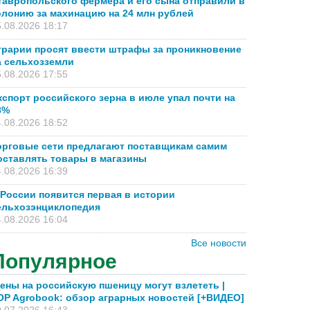
тавропольского фермера и его сына отправили в
олонию за махинацию на 24 млн рублей
.08.2026 18:17
грарии просят ввести штрафы за проникновение
а сельхозземли
.08.2026 17:55
кспорт российского зерна в июле упал почти на
8%
.08.2026 18:52
орговые сети предлагают поставщикам самим
оставлять товары в магазины
.08.2026 16:39
 России появится первая в истории
ельхозэнциклопедия
.08.2026 16:04
Все новости
Популярное
ены на российскую пшеницу могут взлететь |
OP Agrobook: обзор аграрных новостей [+ВИДЕО]