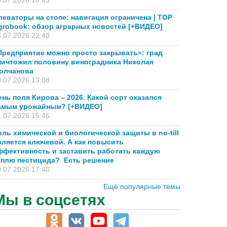
.07.2026 16:43
леваторы на стопе: навигация ограничена | TOP
grobook: обзор аграрных новостей [+ВИДЕО]
.07.2026 22:40
Предприятие можно просто закрывать»: град
ничтожил половину виноградника Николая
олчанова
.07.2026 13:08
ень поля Кирова – 2026. Какой сорт оказался
амым урожайным? [+ВИДЕО]
.07.2026 15:46
оль химической и биологической защиты в no-till
вляется ключевой. А как повысить
ффективность и заставить работать каждую
аплю пестицида? Есть решение
.07.2026 17:40
Ещё популярные темы
Мы в соцсетях