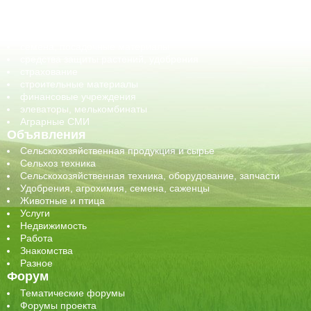
обучение
сельхозпроизводители / сельхозпредприятия
сельхозтехника, запчасти
семена, посадочные материалы
средства защиты растений, удобрения
страхование
строительные материалы
финансовые учреждения
элеваторы, мелькомбинаты
Аграрные СМИ
Объявления
Сельскохозяйственная продукция и сырье
Сельхоз техника
Сельскохозяйственная техника, оборудование, запчасти
Удобрения, агрохимия, семена, саженцы
Животные и птица
Услуги
Недвижимость
Работа
Знакомства
Разное
Форум
Тематические форумы
Форумы проекта