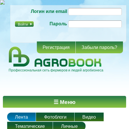
Перейти к
Логин или email
основному
содержанию
Пароль
Регистрация
Забыли пароль?
Профессиональная сеть фермеров и людей агробизнеса
Главное меню
☰ Меню
Лента
Фотоблоги
Видео
Тематические
Личные