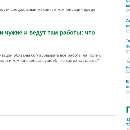
С
к
ввести специальный механизм компенсации вреда
05
А
н
05
 чужие и ведут там работы: что
Э
3
04
зации обязаны согласовывать все работы на поле с
мли и компенсировать ущерб. Но как их заставить?
Т
д
04
В
с
04
 работы: что делать? Советы юриста
Ц
T