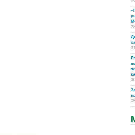
30
«
у
М
28
Д
с
31
Р
я
э
к
30
З
п
05