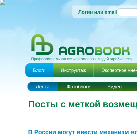
Логин или email
Профессиональная сеть фермеров и людей агробизнеса
Главное меню
Блоги
Инструктаж
Экспертное мне
Лента
Фотоблоги
Видео
Посты с меткой возме
В России могут ввести механизм 