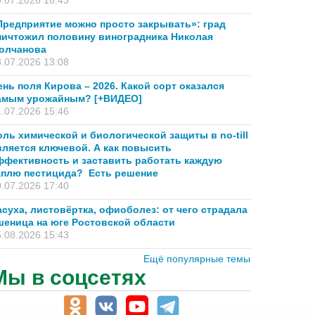
.07.2026 16:43
Предприятие можно просто закрывать»: град
ничтожил половину виноградника Николая
олчанова
.07.2026 13:08
ень поля Кирова – 2026. Какой сорт оказался
амым урожайным? [+ВИДЕО]
.07.2026 15:46
оль химической и биологической защиты в no-till
вляется ключевой. А как повысить
ффективность и заставить работать каждую
аплю пестицида? Есть решение
.07.2026 17:40
асуха, листовёртка, офиоболез: от чего страдала
шеница на юге Ростовской области
.08.2026 15:43
Ещё популярные темы
Мы в соцсетях