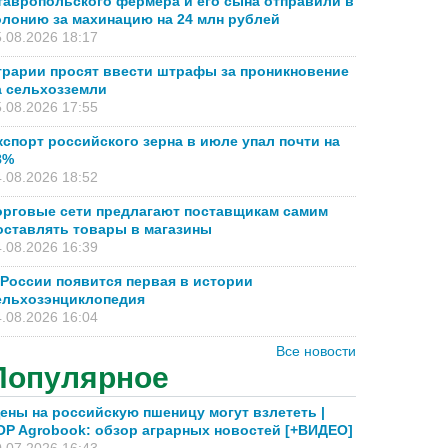
тавропольского фермера и его сына отправили в
олонию за махинацию на 24 млн рублей
.08.2026 18:17
грарии просят ввести штрафы за проникновение
а сельхозземли
.08.2026 17:55
кспорт российского зерна в июле упал почти на
8%
.08.2026 18:52
орговые сети предлагают поставщикам самим
оставлять товары в магазины
.08.2026 16:39
 России появится первая в истории
ельхозэнциклопедия
.08.2026 16:04
Все новости
Популярное
ены на российскую пшеницу могут взлететь |
OP Agrobook: обзор аграрных новостей [+ВИДЕО]