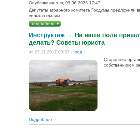
Опубликовано вт, 09.06.2026 17:47
Депутаты аграрного комитета Госдумы предложили 
сельхозземлям
подробнее
Инструктаж
→
На ваше поле пришли
делать? Советы юриста
чт, 23.11.2017 09:33
-
Inga
Сторонние органи
собственником зе
Подробнее
о На ваше поле пришли чужие и ведут там