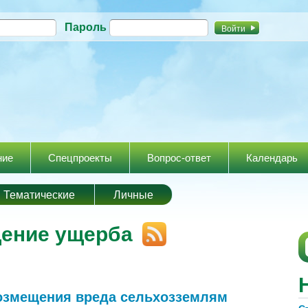
Перейти к
Пароль
основному
содержанию
ние
Спецпроекты
Вопрос-ответ
Календарь
Тематические
Личные
щение ущерба
возмещения вреда сельхозземлям