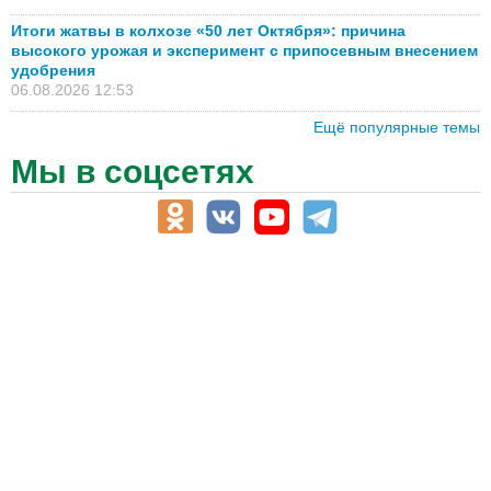
Итоги жатвы в колхозе «50 лет Октября»: причина
высокого урожая и эксперимент с припосевным внесением
удобрения
06.08.2026 12:53
Ещё популярные темы
Мы в соцсетях
АПК-Каталог
АПК-органы управления
ветеринарные препараты, ветеринарные учреждения
ГСМ, биотопливо
корма, добавки для животных
оборудование для АПК, промышленное, весовое
обучение
сельхозпроизводители / сельхозпредприятия
сельхозтехника, запчасти