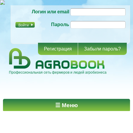
Перейти к
Логин или email
основному
содержанию
Пароль
Регистрация
Забыли пароль?
Профессиональная сеть фермеров и людей агробизнеса
Главное меню
☰ Меню