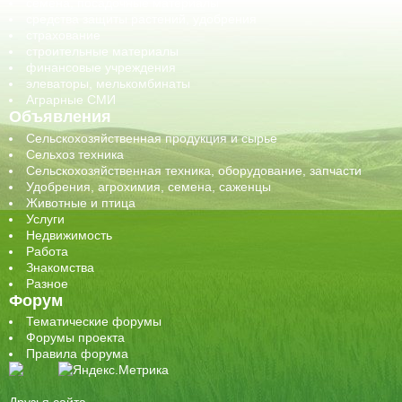
семена, посадочные материалы
средства защиты растений, удобрения
страхование
строительные материалы
финансовые учреждения
элеваторы, мелькомбинаты
Аграрные СМИ
Объявления
Сельскохозяйственная продукция и сырье
Сельхоз техника
Сельскохозяйственная техника, оборудование, запчасти
Удобрения, агрохимия, семена, саженцы
Животные и птица
Услуги
Недвижимость
Работа
Знакомства
Разное
Форум
Тематические форумы
Форумы проекта
Правила форума