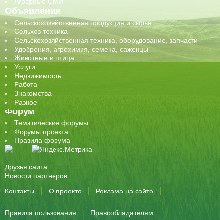
Аграрные СМИ
Объявления
Сельскохозяйственная продукция и сырье
Сельхоз техника
Сельскохозяйственная техника, оборудование, запчасти
Удобрения, агрохимия, семена, саженцы
Животные и птица
Услуги
Недвижимость
Работа
Знакомства
Разное
Форум
Тематические форумы
Форумы проекта
Правила форума
Друзья сайта
Новости партнеров
Контакты
О проекте
Реклама на сайте
Правила пользования
Правообладателям