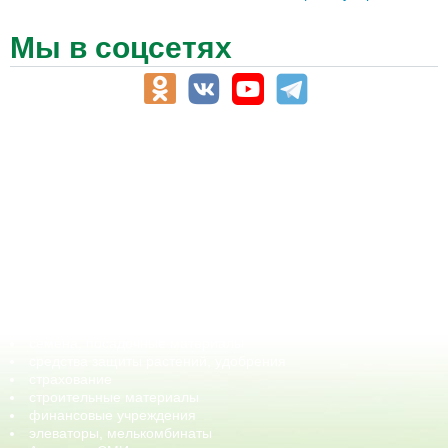
Мы в соцсетях
АПК-Каталог
АПК-органы управления
ветеринарные препараты, ветеринарные учреждения
ГСМ, биотопливо
корма, добавки для животных
оборудование для АПК, промышленное, весовое
обучение
сельхозпроизводители / сельхозпредприятия
сельхозтехника, запчасти
семена, посадочные материалы
средства защиты растений, удобрения
страхование
строительные материалы
финансовые учреждения
элеваторы, мелькомбинаты