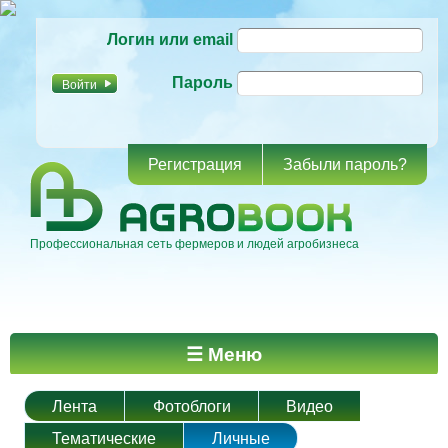
Перейти к
Логин или email
основному
содержанию
Пароль
Регистрация
Забыли пароль?
Профессиональная сеть фермеров и людей агробизнеса
Главное меню
☰ Меню
Лента
Фотоблоги
Видео
Тематические
Личные