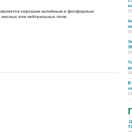
С
к
05
а является хорошим калийным и фосфорным
 кислых или нейтральных почв
А
н
05
Э
3
04
Т
д
 удобрения
04
В
с
04
Ц
T