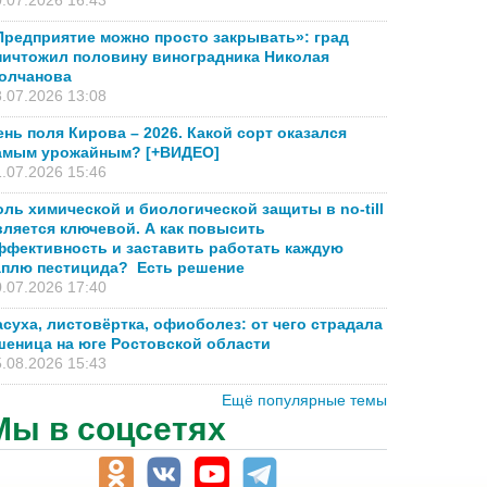
.07.2026 16:43
Предприятие можно просто закрывать»: град
ничтожил половину виноградника Николая
олчанова
.07.2026 13:08
ень поля Кирова – 2026. Какой сорт оказался
амым урожайным? [+ВИДЕО]
.07.2026 15:46
оль химической и биологической защиты в no-till
вляется ключевой. А как повысить
ффективность и заставить работать каждую
аплю пестицида? Есть решение
.07.2026 17:40
асуха, листовёртка, офиоболез: от чего страдала
шеница на юге Ростовской области
.08.2026 15:43
Ещё популярные темы
Мы в соцсетях