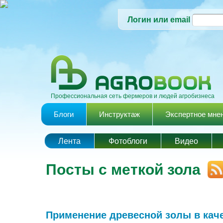
Логин или email
Профессиональная сеть фермеров и людей агробизнеса
Главное меню
Блоги
Инструктаж
Экспертное мне
Лента
Фотоблоги
Видео
Посты с меткой зола
Применение древесной золы в кач