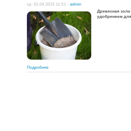
ср, 01.04.2015 11:51
-
admin
Древесная зол
удобрением для
Подробнее
о Применение древесной золы в качестве