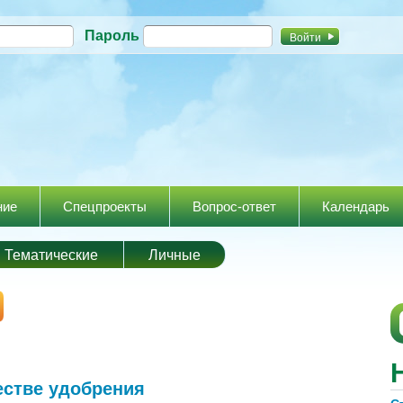
Перейти к
Пароль
основному
содержанию
ние
Спецпроекты
Вопрос-ответ
Календарь
Тематические
Личные
естве удобрения