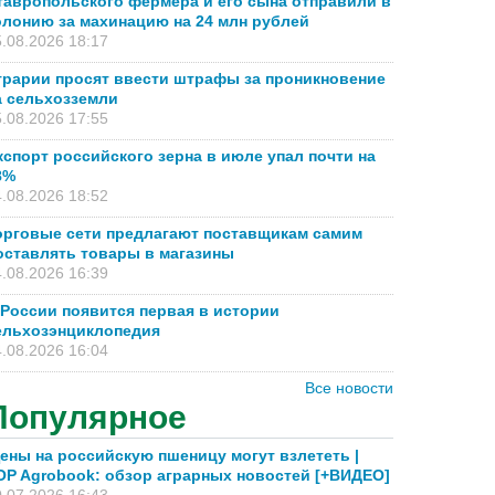
тавропольского фермера и его сына отправили в
олонию за махинацию на 24 млн рублей
.08.2026 18:17
грарии просят ввести штрафы за проникновение
а сельхозземли
.08.2026 17:55
кспорт российского зерна в июле упал почти на
8%
.08.2026 18:52
орговые сети предлагают поставщикам самим
оставлять товары в магазины
.08.2026 16:39
 России появится первая в истории
ельхозэнциклопедия
.08.2026 16:04
Все новости
Популярное
ены на российскую пшеницу могут взлететь |
OP Agrobook: обзор аграрных новостей [+ВИДЕО]