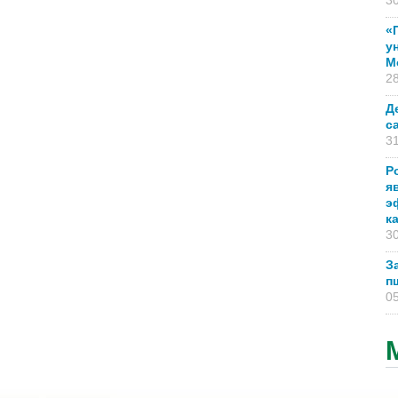
30
«
у
М
28
Д
с
31
Р
я
э
к
30
З
п
05