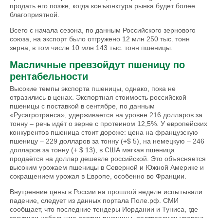
продать его позже, когда конъюнктура рынка будет более
благоприятной.
Всего с начала сезона, по данным Российского зернового
союза, на экспорт было отгружено 12 млн 250 тыс. тонн
зерна, в том числе 10 млн 143 тыс. тонн пшеницы.
Масличные превзойдут пшеницу по
рентабельности
Высокие темпы экспорта пшеницы, однако, пока не
отразились в ценах. Экспортная стоимость российской
пшеницы с поставкой в сентябре, по данным
«Русагротранса», удерживается на уровне 216 долларов за
тонну – речь идёт о зерне с протеином 12,5%. У европейских
конкурентов пшеница стоит дороже: цена на французскую
пшеницу – 229 долларов за тонну (+$ 5), на немецкую – 246
долларов за тонну (+ $ 13), в США мягкая пшеница
продаётся на доллар дешевле российской. Это объясняется
высоким урожаем пшеницы в Северной и Южной Америке и
сокращением урожая в Европе, особенно во Франции.
Внутренние цены в России на прошлой неделе испытывали
падение, следует из данных портала Поле.рф. СМИ
сообщает, что последние тендеры Иордании и Туниса, где
закупили небольшие партии пшеницы, подтвердили уровень