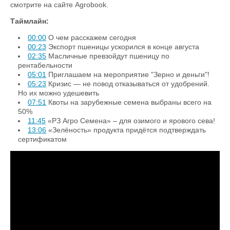
смотрите на сайте Agrobook.
Таймлайн:
00:00
О чем расскажем сегодня
00:23
Экспорт пшеницы ускорился в конце августа
02:35
Масличные превзойдут пшеницу по
рентабельности
05:01
Приглашаем на мероприятие "Зерно и деньги"!
05:23
Кризис — не повод отказываться от удобрений.
Но их можно удешевить
07:51
Квоты на зарубежные семена выбраны всего на
50%
11:45
«РЗ Агро Семена» – для озимого и ярового сева!
13:06
«Зелёность» продукта придётся подтверждать
сертификатом
Квоты на импортные семена выбраны
менее чем на половину | TOP Agrobook:
обзор аграрных новостей