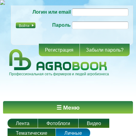
Перейти к
Логин или email
основному
содержанию
Пароль
Регистрация
Забыли пароль?
Профессиональная сеть фермеров и людей агробизнеса
Главное меню
☰ Меню
Лента
Фотоблоги
Видео
Тематические
Личные