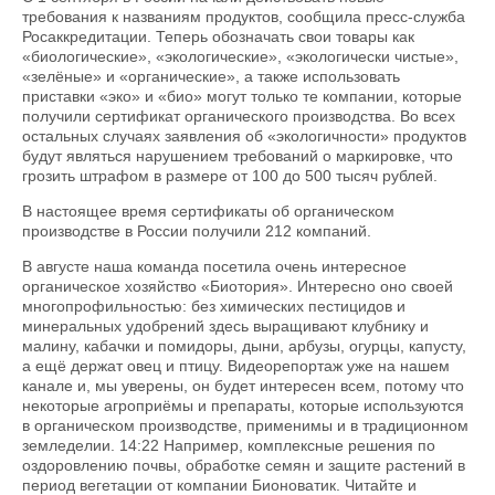
требования к названиям продуктов, сообщила пресс-служба
Росаккредитации. Теперь обозначать свои товары как
«биологические», «экологические», «экологически чистые»,
«зелёные» и «органические», а также использовать
приставки «эко» и «био» могут только те компании, которые
получили сертификат органического производства. Во всех
остальных случаях заявления об «экологичности» продуктов
будут являться нарушением требований о маркировке, что
грозить штрафом в размере от 100 до 500 тысяч рублей.
В настоящее время сертификаты об органическом
производстве в России получили 212 компаний.
В августе наша команда посетила очень интересное
органическое хозяйство «Биотория». Интересно оно своей
многопрофильностью: без химических пестицидов и
минеральных удобрений здесь выращивают клубнику и
малину, кабачки и помидоры, дыни, арбузы, огурцы, капусту,
а ещё держат овец и птицу. Видеорепортаж уже на нашем
канале и, мы уверены, он будет интересен всем, потому что
некоторые агроприёмы и препараты, которые используются
в органическом производстве, применимы и в традиционном
земледелии. 14:22 Например, комплексные решения по
оздоровлению почвы, обработке семян и защите растений в
период вегетации от компании Бионоватик. Читайте и