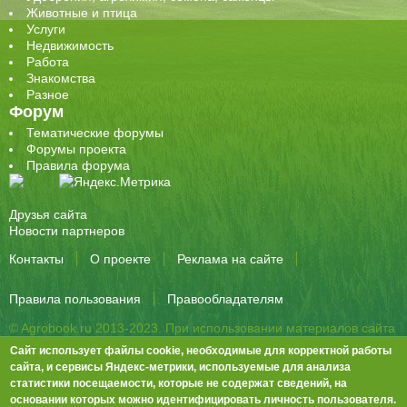
Животные и птица
Услуги
Недвижимость
Работа
Знакомства
Разное
Форум
Тематические форумы
Форумы проекта
Правила форума
Друзья сайта
Новости партнеров
Контакты
О проекте
Реклама на сайте
Правила пользования
Правообладателям
© Agrobook.ru 2013-2023. При использовании материалов сайта
активная ссылка на публикацию обязательна.
Сайт использует файлы cookie, необходимые для корректной работы
344000, Ростов-на-Дону, ул. Города Волос, д.6, 8 этаж, офис 803
сайта, и сервисы Яндекс-метрики, используемые для анализа
статистики посещаемости, которые не содержат сведений, на
Тел./факс: +7 (863) 282-83-13 e-mail:
info@agrobook.ru
основании которых можно идентифицировать личность пользователя.
Возрастная категория сайта: 16+. Объявления на сайте не