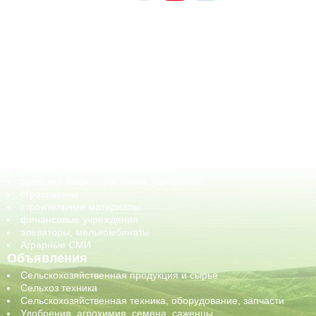
АПК-Каталог
АПК-органы управления
ветеринарные препараты, ветеринарные учреждения
ГСМ, биотопливо
корма, добавки для животных
оборудование для АПК, промышленное, весовое
обучение
сельхозпроизводители / сельхозпредприятия
сельхозтехника, запчасти
семена, посадочные материалы
средства защиты растений, удобрения
страхование
строительные материалы
финансовые учреждения
элеваторы, мелькомбинаты
Аграрные СМИ
Объявления
Сельскохозяйственная продукция и сырье
Сельхоз техника
Сельскохозяйственная техника, оборудование, запчасти
Удобрения, агрохимия, семена, саженцы