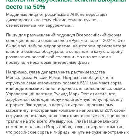
всего на 50%
Медийные лица от российского АПК не перестают
дискутировать на тему «Какие семена лучше –
отечественные или зарубежные».
Пищу для размышлений подкинул Всероссийский форум
селекционеров и семеноводов «Русское поле – 2024». Это
было масштабное мероприятие, на котором представители
власти и бизнеса обсуждали, в основном, в какую сторону
развиваться российской селекции. Но в то же время
прозвучали некоторые интересные факты.
Например, глава департамента растениеводства
Минсельхоза России Роман Некрасов сообщил, что в
структуре семеноводческих посевов 83% занимают сорта
или родительские линии гибридов отечественной селекции.
Управляющий партнёр Русиид Марк Гехт отметил, что
зарубежная селекция получила огромную популярность у
аграриев благодаря, в первую очередь, правильному
маркетингу: иностранные компании направляли 20% своей
выручки на рекламу, тогда как отечественные селекционеры
тратили на это всего 3% выручки. Глава Национального
семенного альянса Игорь Лобач, в свою очередь, отметил,
что российские сорта и гибриды ничуть не хуже иностранных