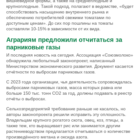
вишневидной формы, а также на среднеплодные и
крупноплодные. Такой подход, полагают в ведомстве, «будет
способствовать насыщению внутреннего рынка и
обеспечению потребителей свежими томатами по
доступным ценам». До сих пор пошлины на томаты
составляли 10-15% в зависимости от их вида.
Аграриям предложили отчитаться за
парниковые газы
И последняя новость на сегодня. Ассоциация «Союзмолоко»
обнаружила любопытный законопроект, написанный
Министерством экономического развития. Документ касается
отчётности по выбросам парниковых газов.
С 2023 года организации, чья деятельность сопровождалась
выбросами парниковых газов, масса которых равна или
больше 150 тыс. тонн СО2 за год, должны подавать в реестр
отчёты о выбросах.
Сельхозпредприятий требование раньше не касалось, но
авторы законопроекта решили исправить эту оплошность.
Владельцам крупного рогатого скота, овец, коз, птицы, а
также тем, кто выращивает рис или занимается другим
растениеводством предлагается отчитываться о количестве
произведённого метана и оксида азота.