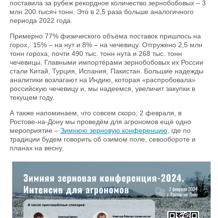
поставила за рубеж рекордное количество зернобобовых – 3
млн 200 тысяч тонн. Это в 2,5 раза больше аналогичного
периода 2022 года.
Примерно 77% физического объёма поставок пришлось на
горох, 15% – на нут и 8% – на чечевицу. Отгружено 2,5 млн
тонн гороха, почти 490 тыс. тонн нута и 268 тыс. тонн
чечевицы. Главными импортёрами зернобобовых их России
стали Китай, Турция, Испания, Пакистан. Большие надежды
аналитики возлагают на Индию, которая «распробовала»
российскую чечевицу и, мы надеемся, увеличит закупки в
текущем году.
А также напоминаем, что совсем скоро, 2 февраля, в
Ростове-на-Дону мы проведём для агрономов ещё одно
мероприятие –
Зимнюю зерновую конференцию
, где по
традиции будем говорить об озимом поле, севообороте и
планах на весну.