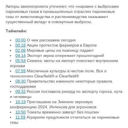
Авторы законопроекта уточняют, что «наравне с выбросами
парниковых газов ‎в промышленных отраслях парниковые
газы от животноводства и растениеводства оказывают
существенный вклад» в совокупные выбросы.
Таймлайн:
00:00
О чем расскажем сегодня
00:18
Акции протестов фермеров в Европе
02:06
Мировые цены на пшеницу падают
04:14
Экспорт зерна опережает прошлогодний
05:54
Семена: квоты на импорт помогают внутренним
игрокам
07:59
Масличные культуры в чистом поле. Все о
технологиях Clearfield® и Clearfield®
08:30
Правительство изменило некоторые правила
господдержки
09:32
Россия поставила рекорд по экспорту гороха, нута
и чечевицы
10:19
Приглашаем на Зимнюю зерновую
конференцию-2024. Интенсив для агрономов
10:50
Томаты временно завезут без пошлин
11:59
Аграриям предложили отчитаться за парниковые
газы