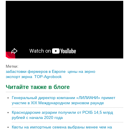
Мировые цены на пшеницу падают. TOP
Agrobook: обзор агроновостей [+ВИДЕО]
Метки:
забастовки фермеров в Европе
цены на зерно
экспорт зерна
TOP-Agrobook
Читайте также в блоге
Генеральный директор компании «ЛИЛИАНИ» примет
участие в XIX Международном зерновом раунде
Краснодарские аграрии получили от РСХБ 14,5 млрд
рублей с начала 2020 года
Квоты на импортные семена выбраны менее чем на