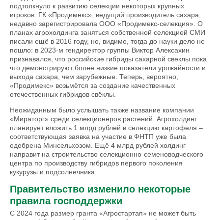
подтолкнуло к развитию селекции некоторых крупных
игроков. ГК «Продимекс», ведущий производитель сахара,
недавно зарегистрировала ООО «Продимекс-селекция». О
планах агрохолдинга заняться собственной селекцией СМИ
писали ещё в 2016 году, но, видимо, тогда до науки дело не
пошло: в 2023-м гендиректор группы Виктор Алексахин
признавался, что российские гибриды сахарной свеклы пока
что демонстрируют более низкие показатели урожайности и
выхода сахара, чем зарубежные. Теперь, вероятно,
«Продимекс» возьмётся за создание качественных
отечественных гибридов свёклы.
Неожиданным было услышать также название компании
«Мираторг» среди селекционеров растений. Агрохолдинг
планирует вложить 1 млрд рублей в селекцию картофеля –
соответствующая заявка на участие в ФНТП уже была
одобрена Минсельхозом. Ещё 4 млрд рублей холдинг
направит на строительство селекционно-семеноводческого
центра по производству гибридов первого поколения
кукурузы и подсолнечника.
Правительство изменило некоторые
правила господдержки
С 2024 года размер гранта «Агростартап» не может быть