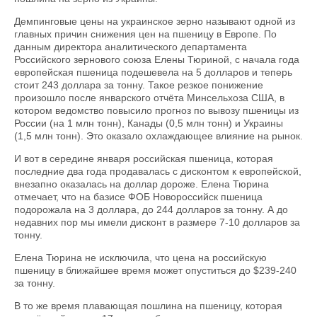
Демпинговые цены на украинское зерно называют одной из
главных причин снижения цен на пшеницу в Европе. По
данным директора аналитического департамента
Российского зернового союза Елены Тюриной, с начала года
европейская пшеница подешевела на 5 долларов и теперь
стоит 243 доллара за тонну. Такое резкое понижение
произошло после январского отчёта Минсельхоза США, в
котором ведомство повысило прогноз по вывозу пшеницы из
России (на 1 млн тонн), Канады (0,5 млн тонн) и Украины
(1,5 млн тонн). Это оказало охлаждающее влияние на рынок.
И вот в середине января российская пшеница, которая
последние два года продавалась с дисконтом к европейской,
внезапно оказалась на доллар дороже. Елена Тюрина
отмечает, что на базисе ФОБ Новороссийск пшеница
подорожала на 3 доллара, до 244 долларов за тонну. А до
недавних пор мы имели дисконт в размере 7-10 долларов за
тонну.
Елена Тюрина не исключила, что цена на российскую
пшеницу в ближайшее время может опуститься до $239-240
за тонну.
В то же время плавающая пошлина на пшеницу, которая