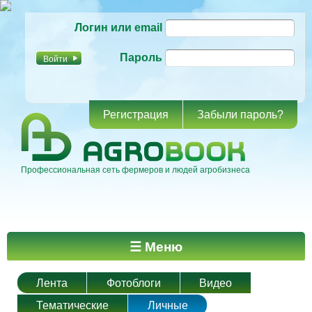
Перейти к
Логин или email
основному
содержанию
Пароль
Регистрация
Забыли пароль?
Профессиональная сеть фермеров и людей агробизнеса
Главное меню
☰ Меню
Лента
Фотоблоги
Видео
Тематические
Личные