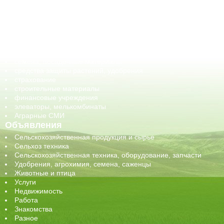
ГСМ, биотопливо
корма, добавки для животных
оборудование для АПК, промышленное, весовое
обучение
сельхозпроизводители / сельхозпредприятия
сельхозтехника, запчасти
семена, посадочные материалы
средства защиты растений, удобрения
страхование
строительные материалы
финансовые учреждения
элеваторы, мелькомбинаты
Аграрные СМИ
Объявления
Сельскохозяйственная продукция и сырье
Сельхоз техника
Сельскохозяйственная техника, оборудование, запчасти
Удобрения, агрохимия, семена, саженцы
Животные и птица
Услуги
Недвижимость
Работа
Знакомства
Разное