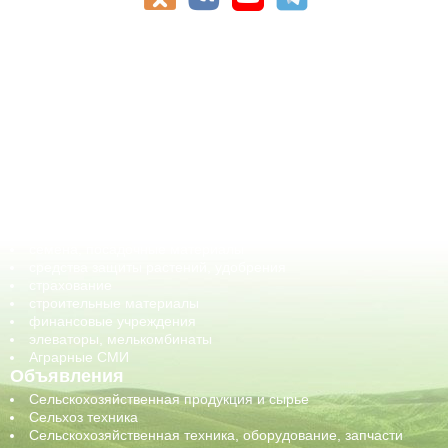
АПК-Каталог
АПК-органы управления
ветеринарные препараты, ветеринарные учреждения
ГСМ, биотопливо
корма, добавки для животных
оборудование для АПК, промышленное, весовое
обучение
сельхозпроизводители / сельхозпредприятия
сельхозтехника, запчасти
семена, посадочные материалы
средства защиты растений, удобрения
страхование
строительные материалы
финансовые учреждения
элеваторы, мелькомбинаты
Аграрные СМИ
Объявления
Сельскохозяйственная продукция и сырье
Сельхоз техника
Сельскохозяйственная техника, оборудование, запчасти