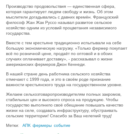
Производство продовольствия — единственная сфера,
которая гарантирует людям свободу и жизнь. Об этом
мыслители догадывались с давних времён. Французский
философ Жан Жак Руссо называл развитое сельское
хозяйство одним из условий процветания независимого
государства.
Вместе с тем крестьяне традиционно испытывали на себе
большую экономическую нагрузку. «Только фермер покупает
всё по розничной цене, продаёт по оптовой и в обоих
случаях оплачивает доставку», - рассказывал о жизни
американских фермеров Джон Кеннеди.
В нашей стране день работника сельского хозяйства
отмечают с 1999 года, и это в своём роде признание
важности крестьянского труда на государственном уровне.
Желаем сельхозтоваропроизводителям полных закромов,
стабильных цен и высокого спроса на продукцию. Чтобы
государство выполнило своё обещание повышать качество
жизни на селе, создавать инфраструктуру, обустраивать
сельские территории! Спасибо за Ваш нелегкий труд!
Метки:
АПК
фермеры
событие