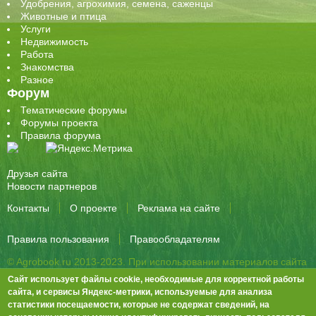
Удобрения, агрохимия, семена, саженцы
Животные и птица
Услуги
Недвижимость
Работа
Знакомства
Разное
Форум
Тематические форумы
Форумы проекта
Правила форума
Друзья сайта
Новости партнеров
Контакты
О проекте
Реклама на сайте
Правила пользования
Правообладателям
© Agrobook.ru 2013-2023. При использовании материалов сайта
активная ссылка на публикацию обязательна.
Сайт использует файлы cookie, необходимые для корректной работы
344000, Ростов-на-Дону, ул. Города Волос, д.6, 8 этаж, офис 803
сайта, и сервисы Яндекс-метрики, используемые для анализа
статистики посещаемости, которые не содержат сведений, на
Тел./факс: +7 (863) 282-83-13 e-mail:
info@agrobook.ru