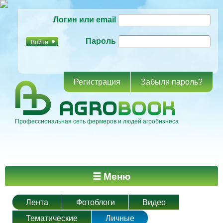
Перейти к
Логин или email
основному
содержанию
Пароль
Регистрация
Забыли пароль?
Профессиональная сеть фермеров и людей агробизнеса
Главное меню
☰ Меню
Лента
Фотоблоги
Видео
Тематические
Личные