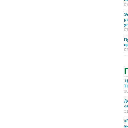
07
Э
р
у
07
П
п
07
Ц
T
30
Д
с
31
«
у