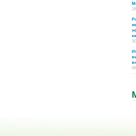
М
28
Р
я
э
к
30
И
в
в
06