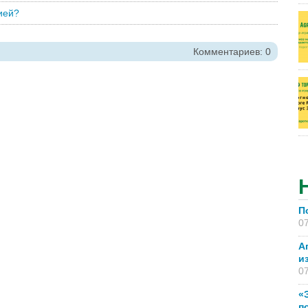
ией?
Комментариев: 0
П
07
А
и
07
«
п