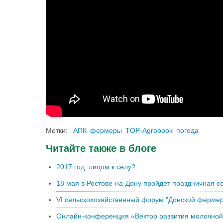
Метки:
АПК
фермеры
TOP-Agrobook
погода
Читайте также в блоге
2017 год: лицом к селу?
18 мая в Ростове-на-Дону пройдет праздничная с
VI сельскохозяйственный форум "Донской фермер
Онлайн-конференция «Вектор развития молочной 