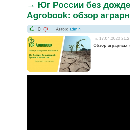
→ Юг России без дождей
Agrobook: обзор аграр
0
Автор:
admin
-1
+1
пт, 17.04.2020 21:2
Обзор аграрных н
Юг России без дождей. Тревога нар
новостей