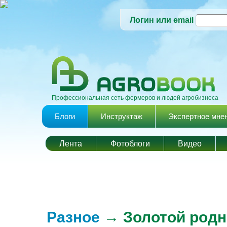
Логин или email
Профессиональная сеть фермеров и людей агробизнеса
Главное меню
Блоги
Инструктаж
Экспертное мне
Лента
Фотоблоги
Видео
Разное
→ Золотой родн