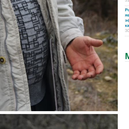
31
Р
я
э
к
30