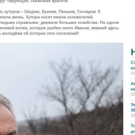
ру! Чарующая, сказочная красота!
 хуторов – Шкурин, Буняев, Пеньков, Гончаров. К
ипела жизнь. Хутора носят имена основателей,
 людьми справными, держали большие хозяйства. На одном
реневой аллеи, которую разбил некто Иванов, живший здесь
ь молодёжи об истории этих поселений!
С
к
05
А
н
05
Э
3
04
Т
д