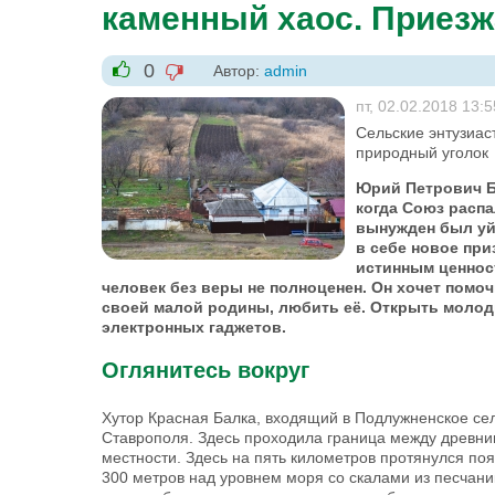
каменный хаос. Приезж
0
Автор:
admin
-1
+1
пт, 02.02.2018 13:5
Сельские энтузиас
природный уголок
Юрий Петрович Б
когда Союз распа
вынужден был уйт
в себе новое при
истинным ценност
человек без веры не полноценен. Он хочет помо
своей малой родины, любить её. Открыть молоды
электронных гаджетов.
Оглянитесь вокруг
Хутор Красная Балка, входящий в Подлужненское сел
Ставрополя. Здесь проходила граница между древни
местности. Здесь на пять километров протянулся по
300 метров над уровнем моря со скалами из песчан