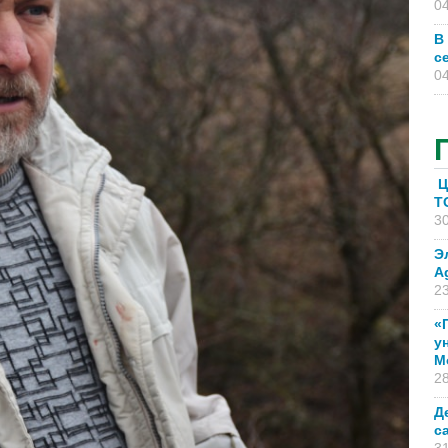
04
В
с
04
Ц
T
30
Э
A
23
«
у
М
28
Д
с