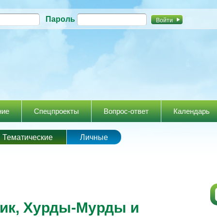
Перейти к
Пароль
основному
содержанию
ние
Спецпроекты
Вопрос-ответ
Календарь
Тематические
Личные
ик, Хурды-Мурды и