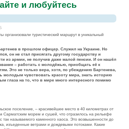
айте и любуйтесь
5
ты организовали туристический маршрут в уникальный
артенев в прошлом офицер. Служил на Украине. Но
лся, он не стал присягать другому государству и
и из армии, не получив даже малой пенсии. И он нашёл
звание – работать с молодёжью, приобщать её к
ям. Это не только вера, хотя, по убеждению Бартенева,
чь молодым чувствовать красоту мира, знать историю
м глаза на то, что в мире много интересного помимо
ьское поселение, – красивейшее место в 40 километрах от
м Сарматским морем и сушей, что отразилось на рельефе
яс так называемого каменного хаоса. Это возвышенности до
ика, изъеденные ветрами и дождевыми потоками. Какие