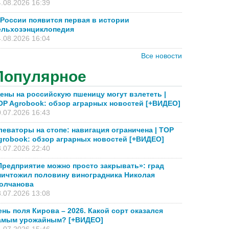
.08.2026 16:39
 России появится первая в истории
ельхозэнциклопедия
.08.2026 16:04
Все новости
Популярное
ены на российскую пшеницу могут взлететь |
OP Agrobook: обзор аграрных новостей [+ВИДЕО]
.07.2026 16:43
леваторы на стопе: навигация ограничена | TOP
grobook: обзор аграрных новостей [+ВИДЕО]
.07.2026 22:40
Предприятие можно просто закрывать»: град
ничтожил половину виноградника Николая
олчанова
.07.2026 13:08
ень поля Кирова – 2026. Какой сорт оказался
амым урожайным? [+ВИДЕО]