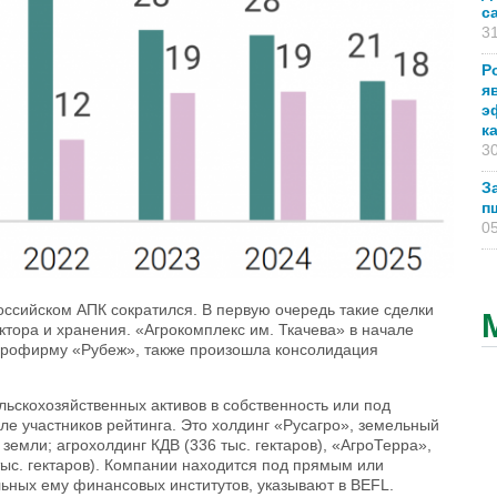
с
31
Р
я
э
к
30
З
п
05
оссийском АПК сократился. В первую очередь такие сделки
ктора и хранения. «Агрокомплекс им. Ткачева» в начале
грофирму «Рубеж», также произошла консолидация
ьскохозяйственных активов в собственность или под
сле участников рейтинга. Это холдинг «Русагро», земельный
 земли; агрохолдинг КДВ (336 тыс. гектаров), «АгроТерра»,
 тыс. гектаров). Компании находится под прямым или
льных ему финансовых институтов, указывают в BEFL.