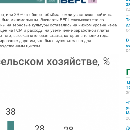
3
04
ов, или 39 % от общего объёма земли участников рейтинга.
ка был минимальным. Эксперты BEFL связывают это со
Т
ы на зерновые культуры оставались на низком уровне из-за
д
т цен на ГСМ и расходы на увеличение заработной платы
04
 того, высокая ключевая ставка, которая в течение года
В
ирование дорогим, что было чувствительно для
с
зводственным циклом.
04
Ц
T
30
«
у
М
28
Д