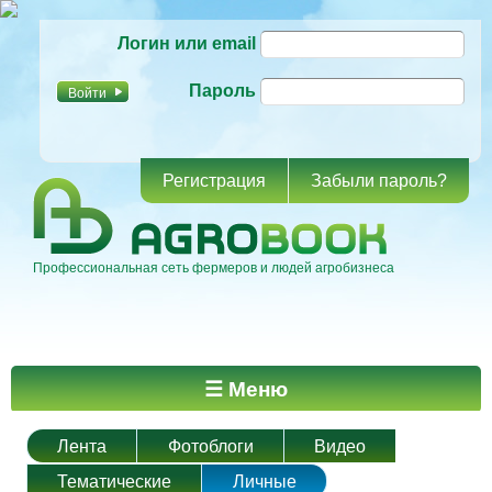
Перейти к
Логин или email
основному
содержанию
Пароль
Регистрация
Забыли пароль?
Профессиональная сеть фермеров и людей агробизнеса
Главное меню
☰ Меню
Лента
Фотоблоги
Видео
Тематические
Личные