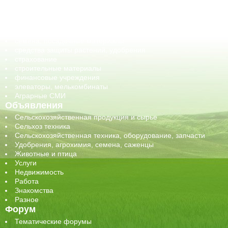
оборудование для АПК, промышленное, весовое
обучение
сельхозпроизводители / сельхозпредприятия
сельхозтехника, запчасти
семена, посадочные материалы
средства защиты растений, удобрения
страхование
строительные материалы
финансовые учреждения
элеваторы, мелькомбинаты
Аграрные СМИ
Объявления
Сельскохозяйственная продукция и сырье
Сельхоз техника
Сельскохозяйственная техника, оборудование, запчасти
Удобрения, агрохимия, семена, саженцы
Животные и птица
Услуги
Недвижимость
Работа
Знакомства
Разное
Форум
Тематические форумы