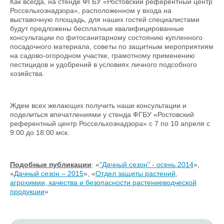
Как всегда, на стенде ФГБУ «Ростовский референтный центр
Россельхознадзора», расположенном у входа на
выставочную площадь, для наших гостей специалистами
будут предложены бесплатные квалифицированные
консультации по фитосанитарному состоянию купленного
посадочного материала, советы по защитным мероприятиям
на садово-огородном участке, грамотному применению
пестицидов и удобрений в условиях личного подсобного
хозяйства.
Ждем всех желающих получить наши консультации и
поделиться впечатлениями у стенда ФГБУ «Ростовский
референтный центр Россельхознадзора» с 7 по 10 апреля с
9:00 до 18:00 мск.
Подобные публикации
: «
"Дачный сезон" - осень 2014
»,
«
Дачный сезон – 2015
», «
Отдел защиты растений,
агрохимии, качества и безопасности растениеводческой
продукции
»