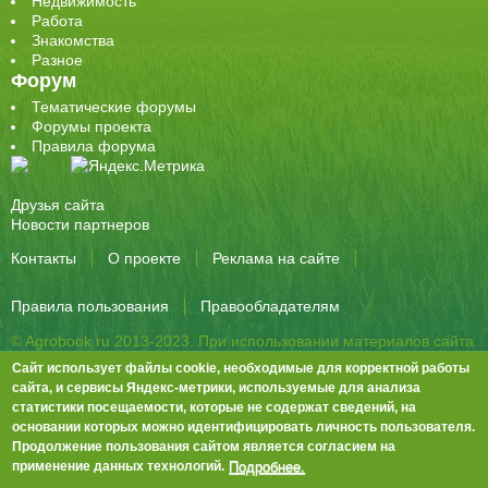
Недвижимость
Работа
Знакомства
Разное
Форум
Тематические форумы
Форумы проекта
Правила форума
Друзья сайта
Новости партнеров
Контакты
О проекте
Реклама на сайте
Правила пользования
Правообладателям
© Agrobook.ru 2013-2023. При использовании материалов сайта
активная ссылка на публикацию обязательна.
Сайт использует файлы cookie, необходимые для корректной работы
344000, Ростов-на-Дону, ул. Города Волос, д.6, 8 этаж, офис 803
сайта, и сервисы Яндекс-метрики, используемые для анализа
статистики посещаемости, которые не содержат сведений, на
Тел./факс: +7 (863) 282-83-13 e-mail:
info@agrobook.ru
основании которых можно идентифицировать личность пользователя.
Возрастная категория сайта: 16+. Объявления на сайте не
Продолжение пользования сайтом является согласием на
премодерируются.
Положение о защите персональных данных
Подробнее.
применение данных технологий.
Гала Алиевна Каймакчи – редактор, тел.: (863) 282-83-13