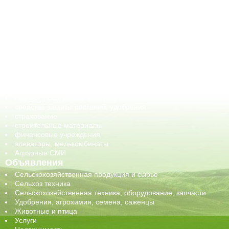
АПК-Каталог
АПК-органы управления
ветеринарные препараты, ветеринарные учреждения
ГСМ, биотопливо
корма, добавки для животных
оборудование для АПК, промышленное, весовое
обучение
сельхозпроизводители / сельхозпредприятия
сельхозтехника, запчасти
семена, посадочные материалы
средства защиты растений, удобрения
страхование
строительные материалы
финансовые учреждения
элеваторы, мелькомбинаты
Аграрные СМИ
Объявления
Сельскохозяйственная продукция и сырье
Сельхоз техника
Сельскохозяйственная техника, оборудование, запчасти
Удобрения, агрохимия, семена, саженцы
Животные и птица
Услуги