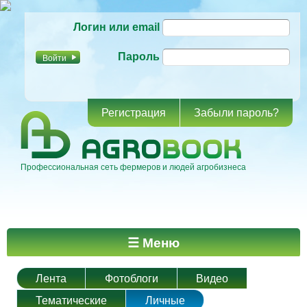
Перейти к
Логин или email
основному
содержанию
Пароль
Регистрация
Забыли пароль?
Профессиональная сеть фермеров и людей агробизнеса
Главное меню
☰ Меню
Лента
Фотоблоги
Видео
Тематические
Личные